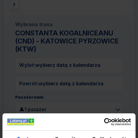
›
Wybrana trasa
CONSTANTA KOGALNICEANU
(CND) - KATOWICE PYRZOWICE
(KTW)
Wylot:
wybierz datę z kalendarza
Powrót:
wybierz datę z kalendarza
Pasażerowie
👤
1 pasażer
Szukaj lotów