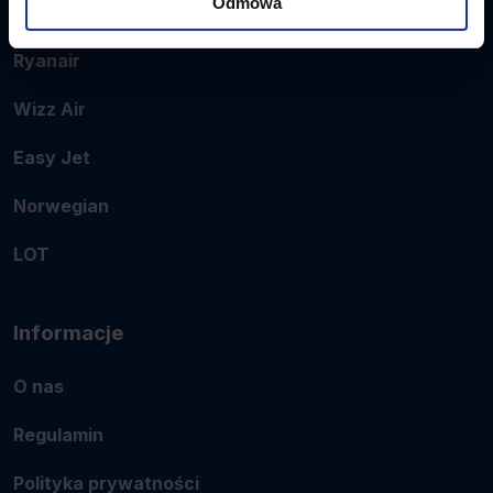
Odmowa
Popularne linie
Ryanair
Wizz Air
Easy Jet
Norwegian
LOT
Informacje
O nas
Regulamin
Polityka prywatności