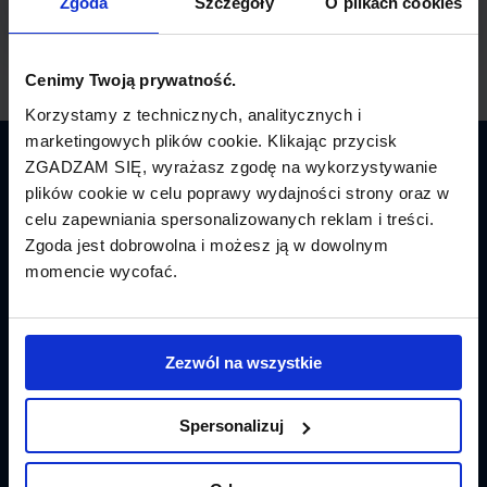
Zgoda
Szczegóły
O plikach cookies
Cenimy Twoją prywatność.
Korzystamy z technicznych, analitycznych i
marketingowych plików cookie. Klikając przycisk
ZGADZAM SIĘ, wyrażasz zgodę na wykorzystywanie
Latamy.pl
plików cookie w celu poprawy wydajności strony oraz w
celu zapewniania spersonalizowanych reklam i treści.
Bilety lotnicze
Zgoda jest dobrowolna i możesz ją w dowolnym
momencie wycofać.
Promocje
Linie lotnicze
Zezwól na wszystkie
Lotniska
Tanie Loty
Spersonalizuj