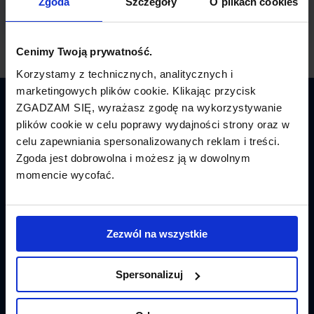
Zgoda
Szczegóły
O plikach cookies
Cenimy Twoją prywatność.
Korzystamy z technicznych, analitycznych i
marketingowych plików cookie. Klikając przycisk
ZGADZAM SIĘ, wyrażasz zgodę na wykorzystywanie
Latamy.pl
plików cookie w celu poprawy wydajności strony oraz w
celu zapewniania spersonalizowanych reklam i treści.
Bilety lotnicze
Zgoda jest dobrowolna i możesz ją w dowolnym
momencie wycofać.
Promocje
Linie lotnicze
Zezwól na wszystkie
Lotniska
Tanie Loty
Spersonalizuj