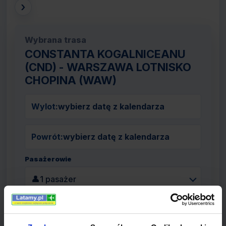
›
Wybrana trasa
CONSTANTA KOGALNICEANU
(CND) - WARSZAWA LOTNISKO
CHOPINA (WAW)
Wylot:
wybierz datę z kalendarza
Powrót:
wybierz datę z kalendarza
Pasażerowie
👤
1 pasażer
Szukaj lotów