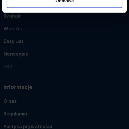
Odmowa
Popularne linie
Ryanair
Wizz Air
Easy Jet
Norwegian
LOT
Informacje
O nas
Regulamin
Polityka prywatności