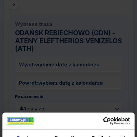
›
Wybrana trasa
GDAŃSK REBIECHOWO (GDN) -
ATENY ELEFTHERIOS VENIZELOS
(ATH)
Wylot:
wybierz datę z kalendarza
Powrót:
wybierz datę z kalendarza
Pasażerowie
👤
1 pasażer
Szukaj lotów