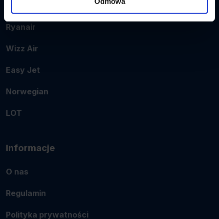
Odmowa
Popularne linie
Ryanair
Wizz Air
Easy Jet
Norwegian
LOT
Informacje
O nas
Regulamin
Polityka prywatności