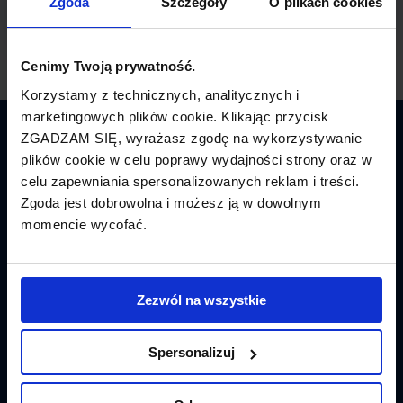
Zgoda
Szczegóły
O plikach cookies
Cenimy Twoją prywatność.
Korzystamy z technicznych, analitycznych i
marketingowych plików cookie. Klikając przycisk
ZGADZAM SIĘ, wyrażasz zgodę na wykorzystywanie
Latamy.pl
plików cookie w celu poprawy wydajności strony oraz w
celu zapewniania spersonalizowanych reklam i treści.
Bilety lotnicze
Zgoda jest dobrowolna i możesz ją w dowolnym
momencie wycofać.
Promocje
Linie lotnicze
Zezwól na wszystkie
Lotniska
Tanie Loty
Spersonalizuj