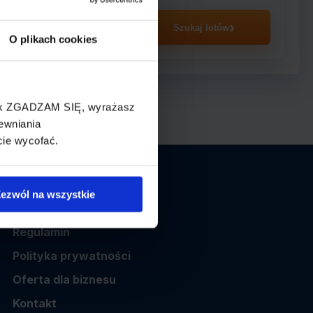
asażer
Szukaj lotów
O plikach cookies
cisk ZGADZAM SIĘ, wyrażasz
ewniania
cie wycofać.
Informacje
ezwól na wszystkie
O nas
Regulamin
Polityka prywatności
Oferta dla biznesu
Kontakt