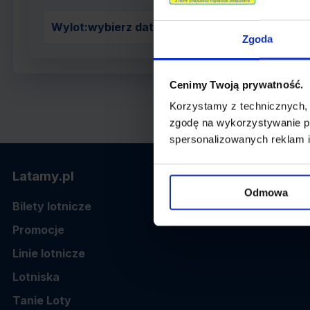
Wylot:
wybierz datę z kalendarza
Zgoda
Cenimy Twoją prywatność.
Korzystamy z technicznych,
zgodę na wykorzystywanie pl
spersonalizowanych reklam i
Latamy.pl
Odmowa
Bilety lotnicze
Promocje
Linie lotnicze
Lotniska
Tanie Loty