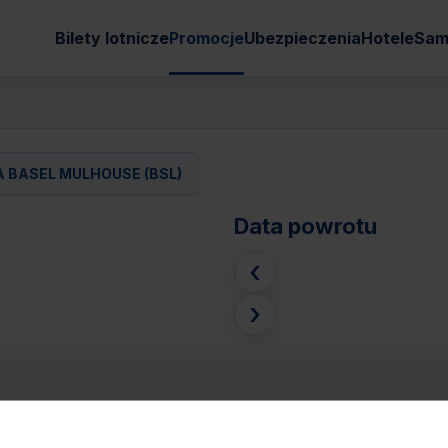
Bilety lotnicze
Promocje
Ubezpieczenia
Hotele
Sam
 BASEL MULHOUSE (BSL)
Data powrotu
‹
›
 (KRK) - BAZYLEA BASEL MULHOUSE (BSL)
Pasaże