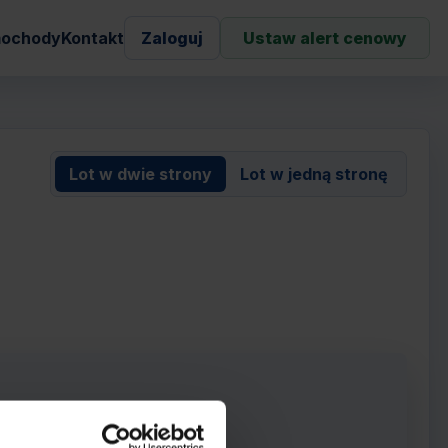
ochody
Kontakt
Zaloguj
Ustaw alert cenowy
Lot w dwie strony
Lot w jedną stronę
rowie