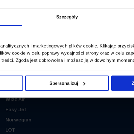
👤
Powrót:
wybierz datę z kalendarza
1 p
Szczegóły
 analitycznych i marketingowych plików cookie. Klikając przy
ików cookie w celu poprawy wydajności strony oraz w celu zap
 treści. Zgoda jest dobrowolna i możesz ją w dowolnym momen
Popularne linie
Spersonalizuj
Z
Ryanair
Wizz Air
Easy Jet
Norwegian
LOT