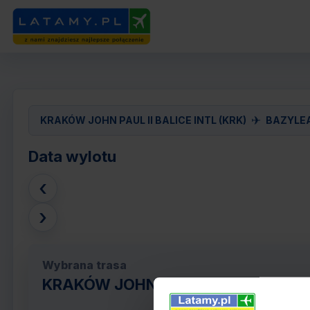
✈
KRAKÓW JOHN PAUL II BALICE INTL (KRK)
BAZYLEA
Data wylotu
‹
›
Wybrana trasa
KRAKÓW JOHN PAUL II BALICE INTL