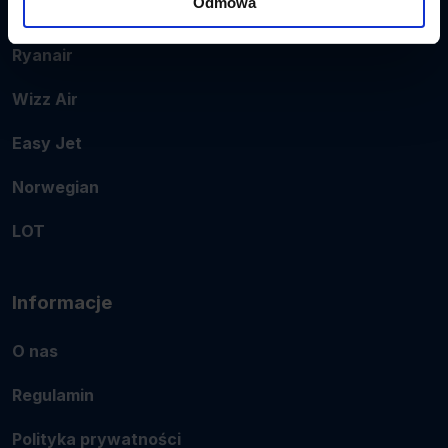
Odmowa
Popularne linie
Ryanair
Wizz Air
Easy Jet
Norwegian
LOT
Informacje
O nas
Regulamin
Polityka prywatności