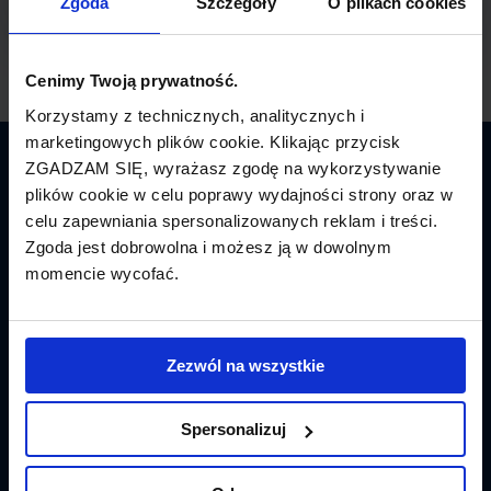
Zgoda
Szczegóły
O plikach cookies
Cenimy Twoją prywatność.
Korzystamy z technicznych, analitycznych i
marketingowych plików cookie. Klikając przycisk
ZGADZAM SIĘ, wyrażasz zgodę na wykorzystywanie
Latamy.pl
plików cookie w celu poprawy wydajności strony oraz w
celu zapewniania spersonalizowanych reklam i treści.
Bilety lotnicze
Zgoda jest dobrowolna i możesz ją w dowolnym
momencie wycofać.
Promocje
Linie lotnicze
Zezwól na wszystkie
Lotniska
Tanie Loty
Spersonalizuj