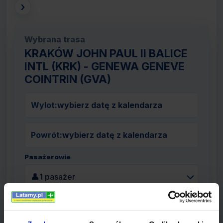
›
Wybrana trasa
KRAKÓW JOHN PAUL II BALICE
INTL (KRK) - GENEWA GENEVE
COINTRIN (GVA)
Wylot:
wybierz datę z kalendarza
Powrót:
wybierz datę z kalendarza
Pasażerowie
👤
1 pasażer
Szukaj lotów