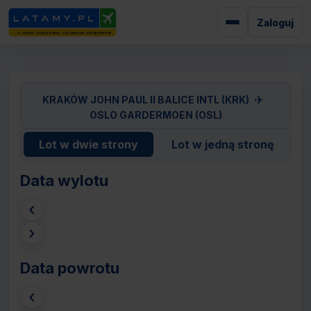
Zaloguj
✈
KRAKÓW JOHN PAUL II BALICE INTL (KRK)
OSLO GARDERMOEN (OSL)
Lot w dwie strony
Lot w jedną stronę
Data wylotu
‹
›
Data powrotu
‹