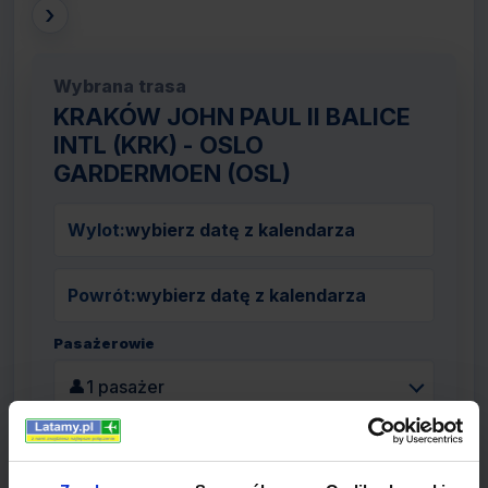
›
Wybrana trasa
KRAKÓW JOHN PAUL II BALICE
INTL (KRK) - OSLO
GARDERMOEN (OSL)
Wylot:
wybierz datę z kalendarza
Powrót:
wybierz datę z kalendarza
Pasażerowie
👤
1 pasażer
Szukaj lotów