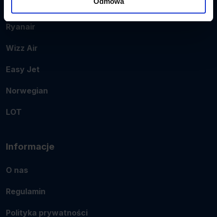
Odmowa
Popularne linie
Ryanair
Wizz Air
Easy Jet
Norwegian
LOT
Informacje
O nas
Regulamin
Polityka prywatności