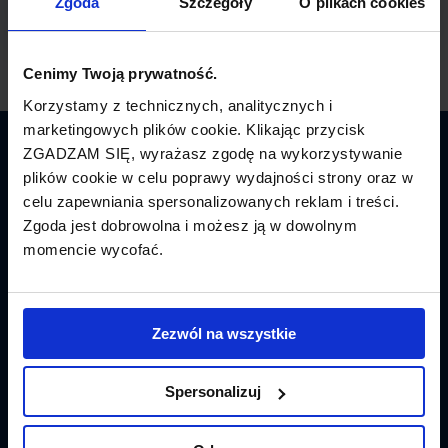
Zgoda
Szczegóły
O plikach cookies
Cenimy Twoją prywatność.
Korzystamy z technicznych, analitycznych i
marketingowych plików cookie. Klikając przycisk
ZGADZAM SIĘ, wyrażasz zgodę na wykorzystywanie
Latamy.pl
plików cookie w celu poprawy wydajności strony oraz w
celu zapewniania spersonalizowanych reklam i treści.
Bilety lotnicze
Zgoda jest dobrowolna i możesz ją w dowolnym
momencie wycofać.
Promocje
Linie lotnicze
Zezwól na wszystkie
Lotniska
Tanie Loty
Spersonalizuj