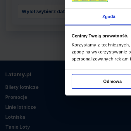
Wylot:
wybierz datę z kalendarza
Zgoda
Cenimy Twoją prywatność.
Korzystamy z technicznych,
zgodę na wykorzystywanie pl
spersonalizowanych reklam i
Latamy.pl
Odmowa
Bilety lotnicze
Promocje
Linie lotnicze
Lotniska
Tanie Loty