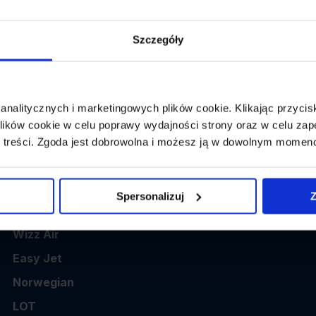
👤
Powrót:
wybierz datę z kalendarza
1 p
Szczegóły
 analitycznych i marketingowych plików cookie. Klikając przy
ików cookie w celu poprawy wydajności strony oraz w celu zap
 treści. Zgoda jest dobrowolna i możesz ją w dowolnym momen
Popularne linie
Spersonalizuj
Z
Ryanair
Wizz Air
Easy Jet
Norwegian
LOT