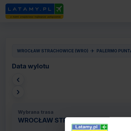
✈
WROCŁAW STRACHOWICE (WRO)
PALERMO PUNTA
Data wylotu
‹
›
Wybrana trasa
WROCŁAW STRACHOWICE (WRO) - P