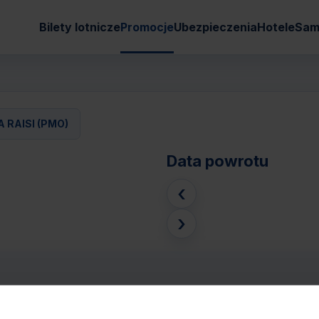
Bilety lotnicze
Promocje
Ubezpieczenia
Hotele
Sam
 RAISI (PMO)
Data powrotu
‹
›
ALERMO PUNTA RAISI (PMO)
Pasaże