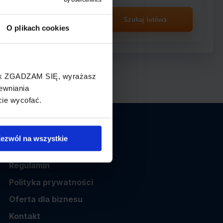
asażer
Szukaj lotów
O plikach cookies
cisk ZGADZAM SIĘ, wyrażasz
ewniania
cie wycofać.
Informacje
ezwól na wszystkie
O nas
Regulamin
Polityka prywatności
Oferta dla biznesu
Kontakt