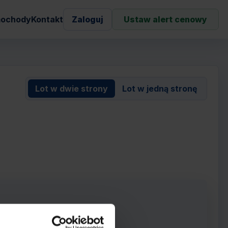
ochody
Kontakt
Zaloguj
Ustaw alert cenowy
Lot w dwie strony
Lot w jedną stronę
rowie