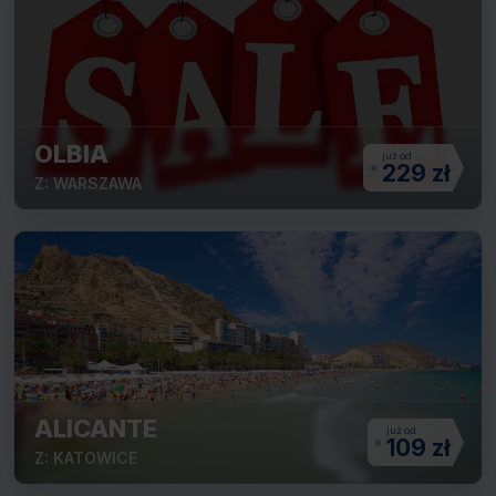
OLBIA
229 zł
Z: WARSZAWA
ALICANTE
109 zł
Z: KATOWICE