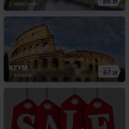
86 zł
Z: WARSZAWA
RZYM
67 zł
Z: KRAKÓW