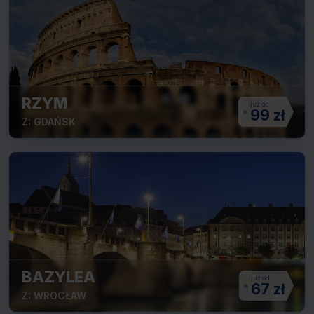
RZYM
99 zł
Z: GDAŃSK
BAZYLEA
67 zł
Z: WROCŁAW