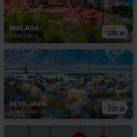
MALAGA
215 zł
Z: KATOWICE
REYKJAVIK
221 zł
Z: WROCŁAW