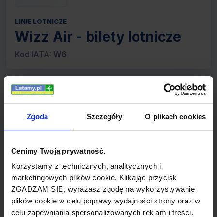
LINIE LOTNICZE
Wizz Air - bilety lotnicze
Kod IATA:
W6
Dane linii lotniczej
Zgoda
Szczegóły
O plikach cookies
Rok utworzenia
Cenimy Twoją prywatność.
2003
Korzystamy z technicznych, analitycznych i
marketingowych plików cookie. Klikając przycisk
Centrum lotnicze
ZGADZAM SIĘ, wyrażasz zgodę na wykorzystywanie
plików cookie w celu poprawy wydajności strony oraz w
Belgrad, Bukareszt-Baneasa, Budapeszt,
celu zapewniania spersonalizowanych reklam i treści.