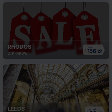
RHODOS
156 zł
Z: KRAKÓW
LEEDS