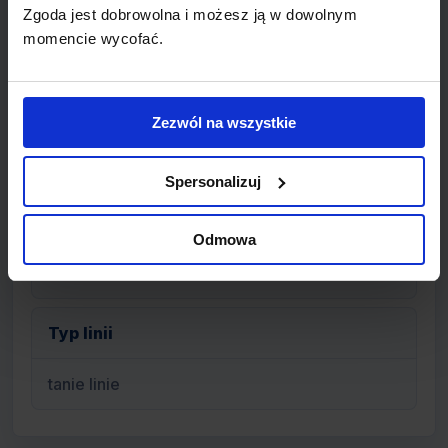
Cork, Cluj-Napoca, Gdańsk, Katowice, Kijów,
Zgoda jest dobrowolna i możesz ją w dowolnym
Poznań, Praga, Sofia, Timisuara, Vilno,
momencie wycofać.
Warszawa, Wrocław
Siedziba
Zezwól na wszystkie
Budapeszt
Spersonalizuj
Flota
Odmowa
Airbus A320
Typ linii
tanie linie