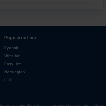
Popularne linie
Ryanair
Wizz Air
Easy Jet
Norwegian
LOT
ia używa cookies. Warunki przechowywania lub dostępu do cookies moż