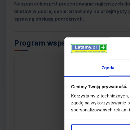
Naszym celem jest prezentowanie najlepszych do
biletów w dobrej cenie. Stawiamy na przejrzysty 
sprawną obsługę podróżnych.
Program wsparcia PFR
Zgoda
Cenimy Twoją prywatność.
Korzystamy z technicznych,
zgodę na wykorzystywanie pl
spersonalizowanych reklam i