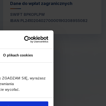
Dane do wpłat zagranicznych
SWIFT BPKOPLPW
IBAN PL24102040270000190208955082
O plikach cookies
cisk ZGADZAM SIĘ, wyrażasz
ewniania
cie wycofać.