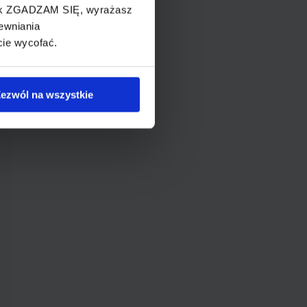
cisk ZGADZAM SIĘ, wyrażasz
ewniania
cie wycofać.
ezwól na wszystkie