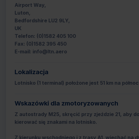
Airport Way,
Luton,
Bedfordshire LU2 9LY,
UK
Telefon: (0)1582 405 100
Fax: (0)1582 395 450
E-mail: info@ltn.aero
Lokalizacja
Lotnisko (1 terminal) położone jest 51 km na pół
Wskazówki dla zmotoryzowanych
Z autostrady M25, skręcić przy zjeździe 21, aby do
kierować się znakami na lotnisko.
Z kierunku wschodniego i z trasy A1, wjechać na 