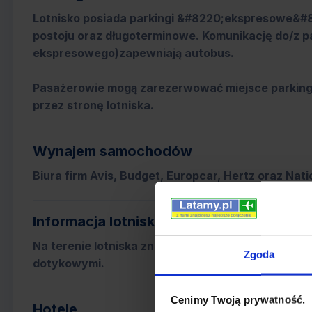
Lotnisko posiada parkingi &#8220;ekspresowe&#82
postoju oraz długoterminowe. Komunikację do/z 
ekspresowego)zapewniają autobus.
Pasażerowie mogą zarezerwować miejsce parkingo
przez stronę lotniska.
Wynajem samochodów
Biura firm Avis, Budget, Europcar, Hertz oraz Natio
Informacja lotniskowa
Na terenie lotniska znajduje się kilka elektronicz
Zgoda
dotykowymi.
Cenimy Twoją prywatność.
Hotele