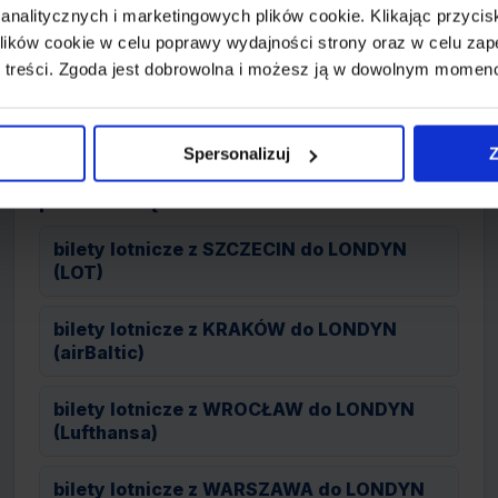
 analitycznych i marketingowych plików cookie. Klikając przy
ików cookie w celu poprawy wydajności strony oraz w celu zap
 treści. Zgoda jest dobrowolna i możesz ją w dowolnym momen
Spersonalizuj
Z
LONDYN przeloty do Polski z
przesiadką
bilety lotnicze z SZCZECIN do LONDYN
(LOT)
bilety lotnicze z KRAKÓW do LONDYN
(airBaltic)
bilety lotnicze z WROCŁAW do LONDYN
(Lufthansa)
bilety lotnicze z WARSZAWA do LONDYN