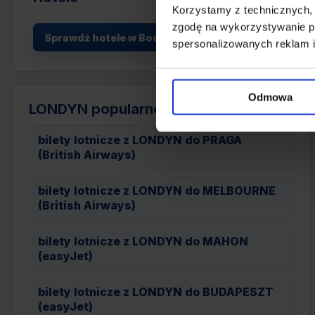
Korzystamy z technicznych,
zgodę na wykorzystywanie pl
Sprawdź hotele w Booking.com
spersonalizowanych reklam i
Odmowa
LONDYN popularne wyloty
bilety lotnicze z LONDYN do PRAGA
(British Airways)
bilety lotnicze z LONDYN do MELBOURNE
(British Airways)
bilety lotnicze z LONDYN do MAHON
(easyJet)
bilety lotnicze z LONDYN do BUDAPESZT
(easyJet)