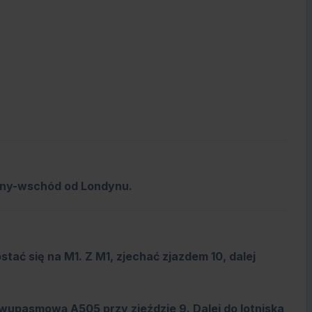
nocny-wschód od Londynu.
stać się na M1. Z M1, zjechać zjazdem 10, dalej
dwupasmową A505 przy zjeździe 9. Dalej do lotniska