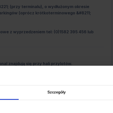
21; (przy terminalu), o wydłużonym okresie
parkingów (oprócz krótkoterminowego &#8211;
we z wyprzedzeniem tel: (0)1582 395 456 lub
nal znajdują się przy hali przylotów.
nych terminali informacyjnych z ekranami
Szczegóły