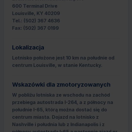
600 Terminal Drive
Louisville, KY 40209
Tel.: (502) 367 4636
Fax: (502) 367 0199
Lokalizacja
Lotnisko położone jest 10 km na południe od
centrum Louisville, w stanie Kentucky.
Wskazówki dla zmotoryzowanych
W pobliżu lotniska ze wschodu na zachód
przebiega autostrada I-264, a z północy na
południe I-65, którą można dostać się do
centrum miasta. Dojazd na lotnisko z
Nashville i południa lub z Indianapolis i z
północy autostradą I-65 a następnie zjazd nr