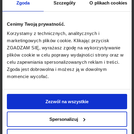
Anchorage Ted Stevens International
Zgoda
Szczegóły
O plikach cookies
Airport
Atlanta Hartsfield Jackson International
Cenimy Twoją prywatność.
Airport
Korzystamy z technicznych, analitycznych i
marketingowych plików cookie. Klikając przycisk
Baltimore International Thurgood Marshall
ZGADZAM SIĘ, wyrażasz zgodę na wykorzystywanie
Airport
plików cookie w celu poprawy wydajności strony oraz w
celu zapewniania spersonalizowanych reklam i treści.
Buffalo Niagara International Airport
Zgoda jest dobrowolna i możesz ją w dowolnym
momencie wycofać.
Charlotte Douglas International Airport
Chicago OHare International Airport
Zezwól na wszystkie
Cincinnati Northern Kentucky
International Airport
Spersonalizuj
Cleveland Hopkins International Airport