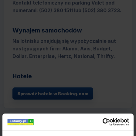
Kontakt telefoniczny na parking Valet pod
numerami: (502) 380 1511 lub (502) 380 3723.
Wynajem samochodów
Na lotnisku znajdują się wypożyczalnie aut
następujących firm: Alamo, Avis, Budget,
Dollar, Enterprise, Hertz, National, Thrifty.
Hotele
Sprawdź hotele w Booking.com
USA - lotniska