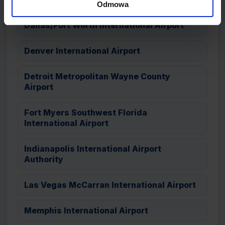
Odmowa
Dallas/Fort Worth International Airport
Denver International Airport
Detroit Metropolitan Wayne County
Airport
Fort Myers Southwest Florida
International Airport
Indianapolis International Airport
Authority
Las Vegas McCarran International Airport
Memphis International Airport