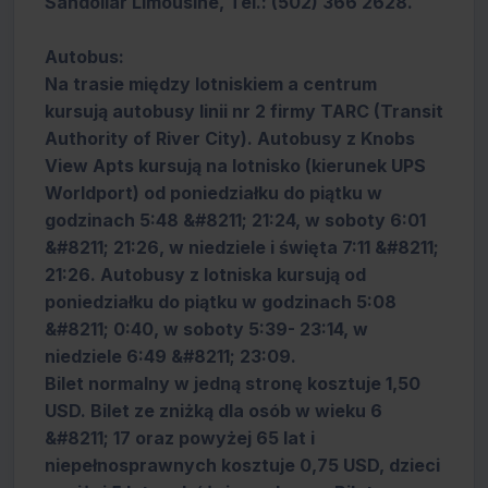
Sandollar Limousine, Tel.: (502) 366 2628.
Autobus:
Na trasie między lotniskiem a centrum
kursują autobusy linii nr 2 firmy TARC (Transit
Authority of River City). Autobusy z Knobs
View Apts kursują na lotnisko (kierunek UPS
Worldport) od poniedziałku do piątku w
godzinach 5:48 &#8211; 21:24, w soboty 6:01
&#8211; 21:26, w niedziele i święta 7:11 &#8211;
21:26. Autobusy z lotniska kursują od
poniedziałku do piątku w godzinach 5:08
&#8211; 0:40, w soboty 5:39- 23:14, w
niedziele 6:49 &#8211; 23:09.
Bilet normalny w jedną stronę kosztuje 1,50
USD. Bilet ze zniżką dla osób w wieku 6
&#8211; 17 oraz powyżej 65 lat i
niepełnosprawnych kosztuje 0,75 USD, dzieci