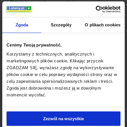
TOKIO popularne wyloty
bilety lotnicze z TOKIO do BOSTON (Virgin
Atlantic)
Zgoda
Szczegóły
O plikach cookies
bilety lotnicze z TOKIO do AMSTERDAM
(Virgin Atlantic)
Cenimy Twoją prywatność.
Korzystamy z technicznych, analitycznych i
bilety lotnicze z TOKIO do NAIROBI (Virgin
marketingowych plików cookie. Klikając przycisk
Atlantic)
ZGADZAM SIĘ, wyrażasz zgodę na wykorzystywanie
plików cookie w celu poprawy wydajności strony oraz w
bilety lotnicze z TOKIO do LONDYN (Virgin
celu zapewniania spersonalizowanych reklam i treści.
Atlantic)
Zgoda jest dobrowolna i możesz ją w dowolnym
momencie wycofać.
bilety lotnicze z TOKIO do LOS ANGELES
(Virgin Atlantic)
bilety lotnicze z TOKIO do LAS VEGAS
Zezwól na wszystkie
(Virgin Atlantic)