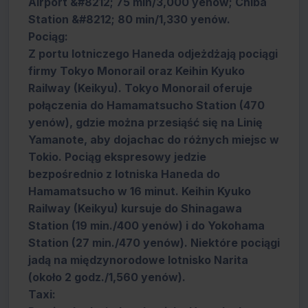
Airport &#8212; 75 min/3,000 yenów; Chiba
Station &#8212; 80 min/1,330 yenów.
Pociąg:
Z portu lotniczego Haneda odjeżdżają pociągi
firmy Tokyo Monorail oraz Keihin Kyuko
Railway (Keikyu). Tokyo Monorail oferuje
połączenia do Hamamatsucho Station (470
yenów), gdzie można przesiąść się na Linię
Yamanote, aby dojachac do różnych miejsc w
Tokio. Pociąg ekspresowy jedzie
bezpośrednio z lotniska Haneda do
Hamamatsucho w 16 minut. Keihin Kyuko
Railway (Keikyu) kursuje do Shinagawa
Station (19 min./400 yenów) i do Yokohama
Station (27 min./470 yenów). Niektóre pociągi
jadą na międzynorodowe lotnisko Narita
(około 2 godz./1,560 yenów).
Taxi: