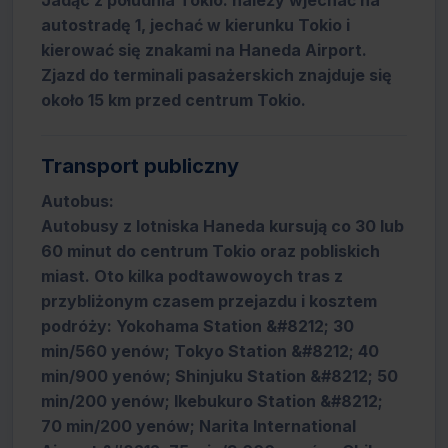
Jadąc z południa Tokio: należy wjechać na
autostradę 1, jechać w kierunku Tokio i
kierować się znakami na Haneda Airport.
Zjazd do terminali pasażerskich znajduje się
około 15 km przed centrum Tokio.
Transport publiczny
Autobus:
Autobusy z lotniska Haneda kursują co 30 lub
60 minut do centrum Tokio oraz pobliskich
miast. Oto kilka podtawowoych tras z
przybliżonym czasem przejazdu i kosztem
podróży: Yokohama Station &#8212; 30
min/560 yenów; Tokyo Station &#8212; 40
min/900 yenów; Shinjuku Station &#8212; 50
min/200 yenów; Ikebukuro Station &#8212;
70 min/200 yenów; Narita International