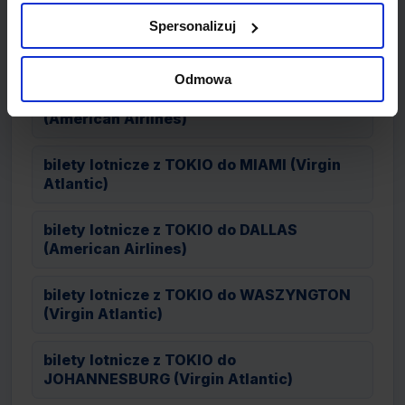
Spersonalizuj
bilety lotnicze z TOKIO do FRANKFURT
(Lufthansa)
Odmowa
bilety lotnicze z TOKIO do PUSAN
(American Airlines)
bilety lotnicze z TOKIO do MIAMI (Virgin
Atlantic)
bilety lotnicze z TOKIO do DALLAS
(American Airlines)
bilety lotnicze z TOKIO do WASZYNGTON
(Virgin Atlantic)
bilety lotnicze z TOKIO do
JOHANNESBURG (Virgin Atlantic)