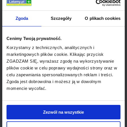
godzinach pracy lotniska. Opłaty można
uregulować za pomocą karty płatniczej,
Zgoda
Szczegóły
O plikach cookies
biletu parkingowego zakupionego w punkcie
na lotnisku lub gotówką. Opłaty wynoszą:
mniej niż 15 minut &#8211; brak opłaty,
Cenimy Twoją prywatność.
godzina - 5 koron, 1 dzień - 60 koron, 7 dni -
Korzystamy z technicznych, analitycznych i
250 koron.
marketingowych plików cookie. Klikając przycisk
ZGADZAM SIĘ, wyrażasz zgodę na wykorzystywanie
Wynajem samochodów
plików cookie w celu poprawy wydajności strony oraz w
celu zapewniania spersonalizowanych reklam i treści.
Samochód można wynająć od następujących
Zgoda jest dobrowolna i możesz ją w dowolnym
firm: Avis, Hertz, Europcar. Punkty
momencie wycofać.
przedstawicieli znajdują się w terminalu obok
hali przylotów.
Zezwól na wszystkie
Informacja lotniskowa
Kontakt z lotniskiem jest dostępny pod