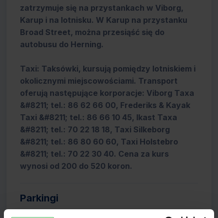
zatrzymuje się na przystankach w Viborg,
Karup i na lotnisku. W Karup na przystanku
Broad Street, można przesiąść się do
autobusu do Herning.
Taxi: Taksówki, kursują pomiędzy lotniskiem i
okolicznymi miejscowościami. Transport
oferują następujące korporacje: Viborg Taxa
&#8211; tel.: 86 62 66 00, Frederiks & Kayak
Taxi &#8211; tel.: 86 66 10 45, Ikast Taxa
&#8211; tel.: 70 22 18 18, Taxi Silkeborg
&#8211; tel.: 86 80 60 60, Taxi Holstebro
&#8211; tel.: 70 22 30 40. Cena za kurs
wynosi od 200 do 520 koron.
Parkingi
Parking dla samochodów jest czynny w