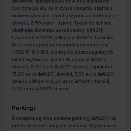
dworców autobusowych w obu miastach i
zatrzymuje się na przystanku przy szpitalu
uniwersyteckim. Opłaty wynoszą: 5,00 euro -
dorośli, 2,50 euro - dzieci. Trasa do Iisalmi
obejmuje dworzec autobusowy &#8211;
Lapinlahti &#8211; Siilinjarvi &#8211; lotnisko.
Rezerwacji można dokonać pod numerem
+358 17 183 183. Opłaty do poszczególnych
miast wynoszą: Iisalmi 19,50 euro &#8211;
dorośli, 9,00 euro &#8211; dzieci, Lapinlahti
15,00 euro &#8211; dorośli, 7,50 euro &#8211;
dzieci, Siilinjarvi 6,00 euro &#8211; dorośli,
3,00 euro &#8211; dzieci.
Parkingi
Dostępne są dwa osobne parkingi &#8211; na
postój krótko- i długoterminowy. Wydzielone