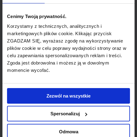
firm: Avis, Budget, Europcar, Hertz, Scandia
Rent i Sixt.
Cenimy Twoją prywatność.
Korzystamy z technicznych, analitycznych i
Informacja lotniskowa
marketingowych plików cookie. Klikając przycisk
ZGADZAM SIĘ, wyrażasz zgodę na wykorzystywanie
Kontakt z obsługą lotniska jest dostępny pod
plików cookie w celu poprawy wydajności strony oraz w
numerem telefonu +358 20 708 7211 oraz
celu zapewniania spersonalizowanych reklam i treści.
+358 20 708 7211 a także numerem faksu
Zgoda jest dobrowolna i możesz ją w dowolnym
+358 20 708 7299.
momencie wycofać.
Hotele
Zezwól na wszystkie
Sprawdź hotele w Booking.com
Spersonalizuj
Odmowa
FINLANDIA - lotniska