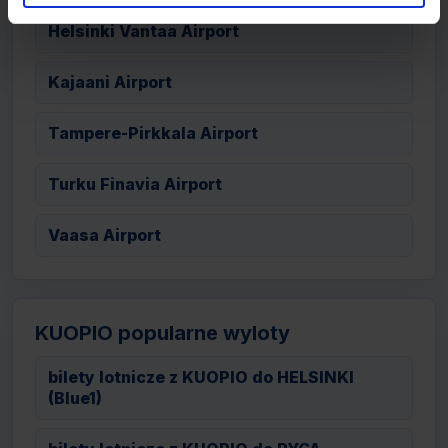
Helsinki Vantaa Airport
Kajaani Airport
Tampere-Pirkkala Airport
Turku Finavia Airport
Vaasa Airport
KUOPIO popularne wyloty
bilety lotnicze z KUOPIO do HELSINKI
(Blue1)