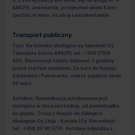
5, z której należy kierować się na drogę nr 17
&#8211; Joensuntie, przejechać około 5 km i
zjechać w lewo, na ulicę Lentokentantie.
Transport publiczny
Taxi: Na lotnisku dostępne są taksówki Oy
Taksidata Savon &#8211; tel.: +358 17106
400. Rezerwacji należy dokonać 2 godziny
przed startem samolotu. Za kurs do Kuopio,
Sarkiniemi i Paivaranta, należy zapłacić około
20 euro.
Autobus: Komunikacja autobusowa jest
dostępna w dni powszednie, od poniedziałku
do piątku. Trasę z Kuopio do Siilinjarvi
obsługuje Oy Linja - Karjala (Oy Savonlinja) -
tel.: +358 20 141 5710. Autobus odjeżdża z