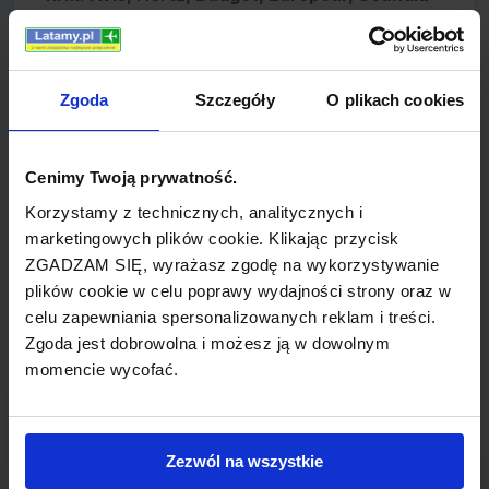
Rent, Toyota Rent, Sixt.
Informacja lotniskowa
Zgoda
Szczegóły
O plikach cookies
Kontakt z obsługą terminala jest dostępny
pod numerem telefonu + 358 20 708 6130
Cenimy Twoją prywatność.
oraz +358 20 708 6130 i numerem faksu +358
Korzystamy z technicznych, analitycznych i
20 708 6199.
marketingowych plików cookie. Klikając przycisk
ZGADZAM SIĘ, wyrażasz zgodę na wykorzystywanie
Hotele
plików cookie w celu poprawy wydajności strony oraz w
celu zapewniania spersonalizowanych reklam i treści.
Zgoda jest dobrowolna i możesz ją w dowolnym
Sprawdź hotele w Booking.com
momencie wycofać.
FINLANDIA - lotniska
Zezwól na wszystkie