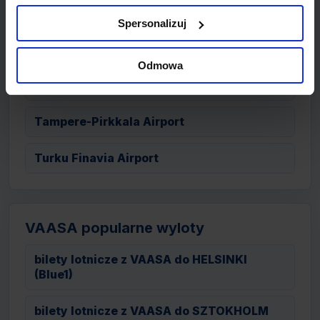
Helsinki Vantaa Airport
Spersonalizuj
Kajaani Airport
Odmowa
Kuopio Airport
Tampere-Pirkkala Airport
Turku Finavia Airport
VAASA popularne wyloty
bilety lotnicze z VAASA do HELSINKI
(Blue1)
bilety lotnicze z VAASA do SZTOKHOLM