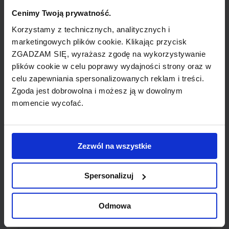
Cenimy Twoją prywatność.
MALAGA popularne wyloty
Korzystamy z technicznych, analitycznych i
marketingowych plików cookie. Klikając przycisk
bilety lotnicze z MALAGA do STAVANGER
ZGADZAM SIĘ, wyrażasz zgodę na wykorzystywanie
(Norwegian)
plików cookie w celu poprawy wydajności strony oraz w
celu zapewniania spersonalizowanych reklam i treści.
bilety lotnicze z MALAGA do BERLIN (Air
Zgoda jest dobrowolna i możesz ją w dowolnym
Berlin)
momencie wycofać.
bilety lotnicze z MALAGA do
BOURNEMOUTH (Thomsonfly)
Zezwól na wszystkie
bilety lotnicze z MALAGA do SHANNON
(Ryanair)
Spersonalizuj
bilety lotnicze z MALAGA do BERLIN
Odmowa
(Hapagfly)