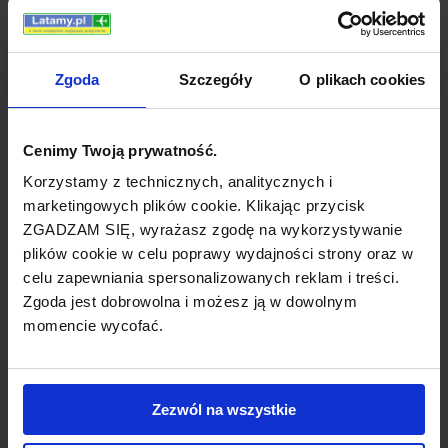
Zgoda
Szczegóły
O plikach cookies
Początki istnienia Monarch Airlines sięgają 1968
roku, kiedy to ten brytyjski przewoźnik z siedzibą i
Cenimy Twoją prywatność.
główną bazą w Luton rozpoczął swoją działalność
mając do dyspozycji zaledwie 2 maszyny. Szybko
Korzystamy z technicznych, analitycznych i
marketingowych plików cookie. Klikając przycisk
jednak rozwinął skrzydła i już rok później, z flotą
ZGADZAM SIĘ, wyrażasz zgodę na wykorzystywanie
złożoną z 6 samolotów mógł przewieźć 250 000
plików cookie w celu poprawy wydajności strony oraz w
osób w ciągu roku. Do 1972 roku liczba pasażerów
celu zapewniania spersonalizowanych reklam i treści.
wzrosła do 500 000 rocznie, a w 2001 liczba ta
Zgoda jest dobrowolna i możesz ją w dowolnym
sięgała 5 milionów osób w ciągu roku.
momencie wycofać.
W 1971 roku Monarch nabył swe pierwsze
odrzutowce typu Boeing 720B, a pięć lat później
Zezwól na wszystkie
cała flota składała się wyłącznie z odrzutowców. W