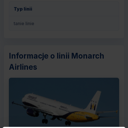
Typ linii
tanie linie
Informacje o linii Monarch
Airlines