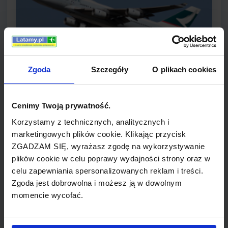
Zgoda
Szczegóły
O plikach cookies
Cathay Pacific Airways powstały we wrześniu 1946
Cenimy Twoją prywatność.
roku z inicjatywy Amerykanina Roy'a C. Farrell'a i
Korzystamy z technicznych, analitycznych i
Australijczyka Sydney'a H. de Kantzow.
marketingowych plików cookie. Klikając przycisk
Początkowo, siedzibą przewoźnika był Szanghaj
ZGADZAM SIĘ, wyrażasz zgodę na wykorzystywanie
lecz z czasem przeniesiona została do Hongkongu
plików cookie w celu poprawy wydajności strony oraz w
pod nazwą Cathay Pacific City będącego
celu zapewniania spersonalizowanych reklam i treści.
jednocześnie główną bazą Cathay Pacific.
Zgoda jest dobrowolna i możesz ją w dowolnym
Jednymi z najważniejszych portów lotniczych są
momencie wycofać.
Bangkok Suvarnabhumi International Airport oraz
Taiwan Taoyuan International Airport. Cathay