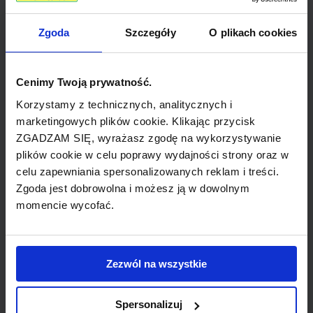
flagowy przewoźnik Kolumbii, działający od 1919
roku, kiedy to powstał pod nazwą SCADTA.
Zgoda
Szczegóły
O plikach cookies
Siedziba główna znajduje się w Bogocie, a główny
węzeł lotniczy na El Dorado International Airport.
Są to największe linie lotnicze w Kolumbii oraz
Cenimy Twoją prywatność.
jedne z głównych w Ameryce Łacińskiej. Avianca
Korzystamy z technicznych, analitycznych i
wspólnie ze swoimi oddziałami, posiada
marketingowych plików cookie. Klikając przycisk
ZGADZAM SIĘ, wyrażasz zgodę na wykorzystywanie
najbardziej rozbudowaną siatkę połączeń
plików cookie w celu poprawy wydajności strony oraz w
(zarówno pasażerskich, jak i cargo) do
celu zapewniania spersonalizowanych reklam i treści.
miejscowości w Amerykach oraz
Zgoda jest dobrowolna i możesz ją w dowolnym
najnowocześniejszą flotę na kontynencie.
momencie wycofać.
Właścicielem linii jest Avianca-TACA Ltd. - holding
w Ameryce Łacińskiej utworzony na Bahamach,
specjalizujący się w transporcie powietrznym.
Zezwól na wszystkie
W październiku 2009 roku ogłoszono fuzję
Spersonalizuj