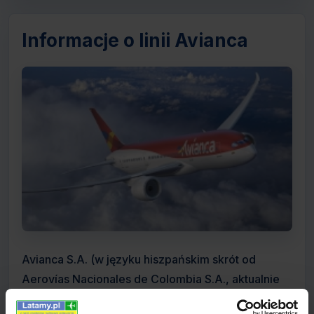
Informacje o linii Avianca
Avianca S.A. (w języku hiszpańskim skrót od
Aerovías Nacionales de Colombia S.A., aktualnie
Aerovías del Continente Americano S.A.) to