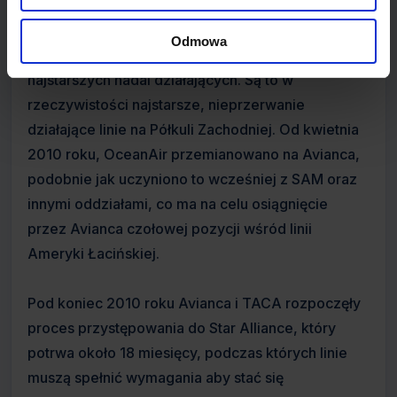
Avianca z TACA, przy założeniu, że obie
zachowają własną tożsamość. W tym samym roku
Odmowa
linie ukończyły 90 lat, co czyni je jednymi z
najstarszych nadal działających. Są to w
rzeczywistości najstarsze, nieprzerwanie
działające linie na Półkuli Zachodniej. Od kwietnia
2010 roku, OceanAir przemianowano na Avianca,
podobnie jak uczyniono to wcześniej z SAM oraz
innymi oddziałami, co ma na celu osiągnięcie
przez Avianca czołowej pozycji wśród linii
Ameryki Łacińskiej.
Pod koniec 2010 roku Avianca i TACA rozpoczęły
proces przystępowania do Star Alliance, który
potrwa około 18 miesięcy, podczas których linie
muszą spełnić wymagania aby stać się