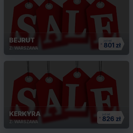
BEJRUT
801 zł
Z: WARSZAWA
KERKYRA
826 zł
Z: WARSZAWA