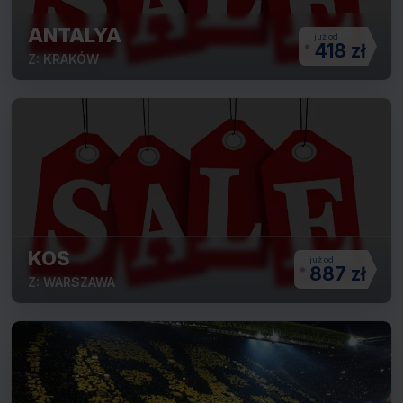
ANTALYA
418 zł
Z: KRAKÓW
KOS
887 zł
Z: WARSZAWA