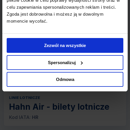
plików cookie w celu poprawy wydajności strony oraz w
celu zapewniania spersonalizowanych reklam i treści.
Zgoda jest dobrowolna i możesz ją w dowolnym
momencie wycofać.
PAROS
974 zł
Z: WARSZAWA
Zezwól na wszystkie
Spersonalizuj
Odmowa
LINIE LOTNICZE
Hahn Air - bilety lotnicze
Kod IATA:
HR