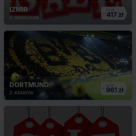
IZMIR
417 zł
Z: WARSZAWA
DORTMUND
961 zł
Z: KRAKÓW