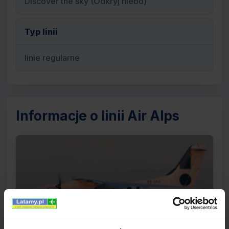
Discover the sky (Odkryj niebo)
Typ linii
linie regularne
Informacje o linii Air Alps