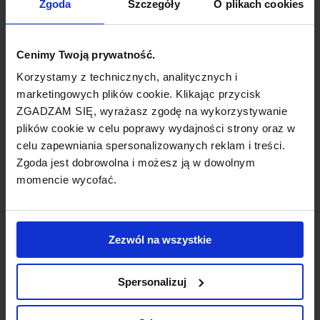
Zgoda
Szczegóły
O plikach cookies
Cenimy Twoją prywatność.
Air Alps (Air Alps Aviation, Alpenländisches
Korzystamy z technicznych, analitycznych i
Flugunternehmen Ges.m.b.H.) to linie lotnicze z
marketingowych plików cookie. Klikając przycisk
siedzibą w austriackim Innsbrucku. Jest to
ZGADZAM SIĘ, wyrażasz zgodę na wykorzystywanie
niezależna regionalna firma obsługująca z Milanu i
plików cookie w celu poprawy wydajności strony oraz w
Rzymu 10 miast we Włoszech, a także loty
celu zapewniania spersonalizowanych reklam i treści.
Zgoda jest dobrowolna i możesz ją w dowolnym
międzynarodowe z Milanu i usługi czarterowe.
momencie wycofać.
Alitalia stosuje codesharing na wszystkie usługi Air
Alps. Główną bazą lotniczą linii jest Innsbruck
Airport, z węzłami na Malpensa Airport w Milanie
Zezwól na wszystkie
oraz Leonardo da Vinci Airport w Rzymie.
Spersonalizuj
Linie utworzono w 1998 roku, a już rok później
ruszyły loty przy wykorzystaniu dwóch maszyn