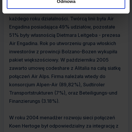
Odmowa
Dornier 328, których trzy kolejne sztuki zakupiono
w roku 2000 a następnie po jednej maszynie
każdego roku działalności. Twórcą linii była Air
Engadina posiadająca 49% udziałów, pozostałe
51% były własnością Dietmara Leitgeba - prezesa
Air Engadina. Rok po utworzeniu grupa włoskich
inwestorów z prowincji Bolzano-Bozen wykupiła
pakiet większościowy. W październiku 2005
zawarto umowę codeshare z Alitalia na całą siatkę
połączeń Air Alps. Firma należała wtedy do
konsorcjum Alpen-Air (89,82%), Sudtiroler
Transportstrukturen (7%), oraz Beteiligungs-und
Finanzierungs (3.18%).
W roku 2004 menadżer rozwoju sieci połączeń
Koen Hertoge był odpowiedzialny za integrację z