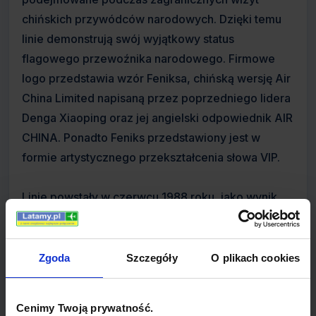
chińskich przywódców narodowych. Dzięki temu
linie demonstrują swój wyjątkowy status
flagowego przewoźnika narodowego. Firmowe
logo przedstawia wzór Feniksa, chińską wersję Air
China Limited napisaną przez poprzedniego lidera
Denga Xiaoping oraz jej angielski odpowiednik AIR
CHINA. Ponadto Feniks przedstawiony jest w
formie artystycznego przekształcenia słowa VIP.
Linie powstały w czerwcu 1988 roku, jako wynik
decyzji rządu, zgodnie z którą Administrację
Lotnictwa Pasażerskiego Chin (CAAC) podzielono
na oddzielne linie lotnicze: Air China, China
Zgoda
Szczegóły
O plikach cookies
Eastern, China Southern, China Northern, China
Southwest, oraz China Northwest. Air China była
Cenimy Twoją prywatność.
odpowiedzialna za loty międzynarodowe, przejęła