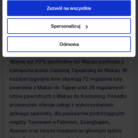
przez Makau.
Zezwól na wszystkie
Air Macau jest współwłasnością China National
Spersonalizuj
Aviation (CNAC) (51%), TAP Portugal (20%),
STDM (14%), EVA Air (5%), rząd Makau (5%) i
lokalni inwestorzy (5%).
Odmowa
Więcej niż 70% dochodów Air Macau pochodzi z
transportu przez Cieśninę Tajwańską do Makau. W
każdym tygodniu linie obywają 72 regularne loty
powrotne z Makau do Tajpej oraz 28 regularnych
lotów powrotnych z Makau do Kaohsiung. Ponadto
przewoźnik oferuje usługi z wykorzystaniem
jednego samolotu, dla pasażerów podróżujących
między Tajwanem a Pekinem, Szanghajem,
Xiamen oraz innymi miastami na głównym lądzie