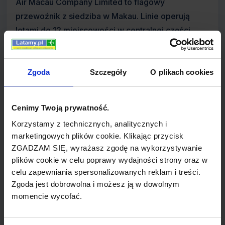
Air Macau Company Limited to flagowy
przewoźnik z siedziba w Makau. Linie operują
lotami do 12 miejscowości w centralnej części
Chin, oraz regionalnymi usługami
międzynarodowymi ze swojego węzła na lotnisku
Macau International Airport.
Zgoda
Szczegóły
O plikach cookies
Linie powstały w 1994 roku a rok później
Cenimy Twoją prywatność.
rozpoczęły działalność wprowadzając loty z
Korzystamy z technicznych, analitycznych i
Makau do Pekinu i Szanghaju (wcześniej jedyną
marketingowych plików cookie. Klikając przycisk
usługą lotniczą do Makau były loty helikopterem).
ZGADZAM SIĘ, wyrażasz zgodę na wykorzystywanie
Trasa obsługiwana jednym samolotem między
plików cookie w celu poprawy wydajności strony oraz w
Pekinem, Szanghajem i Tajpej została
celu zapewniania spersonalizowanych reklam i treści.
Zgoda jest dobrowolna i możesz ją w dowolnym
wprowadzona w grudniu 1995 roku. Pierwszy
momencie wycofać.
czysto transportowy lot odbył się 7 października
2002, trasa prowadziła z Tajpej do Shenzhen