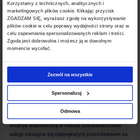
rozszerzyła ofertę o usługi międzynarodowe.
Korzystamy z technicznych, analitycznych i
marketingowych plików cookie. Klikając przycisk
Poprzez stworzenie linii rząd chciał pobudzić
ZGADZAM SIĘ, wyrażasz zgodę na wykorzystywanie
rozwój w kraju nie dysponującym rozbudowaną
plików cookie w celu poprawy wydajności strony oraz w
siecią dróg. Air Niugini rozpoczynały działalność
celu zapewniania spersonalizowanych reklam i treści.
korzystając z maszyn DC-3 oraz Fokker F27.
Zgoda jest dobrowolna i możesz ją w dowolnym
momencie wycofać.
W późniejszym okresie linie rozbudowywały flotę
o kupowane, bądź wypożyczane Boeingi i Airbusy,
rozwijając jednocześnie siatkę międzynarodowych
Zezwól na wszystkie
połączeń. Pojawiły się loty do Brisbane, Manili,
Hong Kongu, Honolulu, Singapuru,
Spersonalizuj
Air Niugini przetrwały poważne kryzysy lat 90-
Odmowa
tych, takie jak zamieszki w Bougainville oraz
erupcję wulkaniczną w Rabaul zdestabilizowały
usługi cieszące się największym powodzeniem na