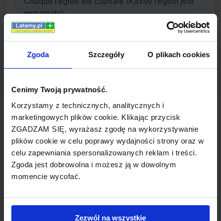
Chaque région est capitale (Każdy region jest
wspaniały)
Typ linii
Zgoda
Szczegóły
O plikach cookies
tanie linie
Cenimy Twoją prywatność.
Korzystamy z technicznych, analitycznych i
marketingowych plików cookie. Klikając przycisk
Informacje o linii Airlinair
ZGADZAM SIĘ, wyrażasz zgodę na wykorzystywanie
plików cookie w celu poprawy wydajności strony oraz w
Airlinair to francuski tani przewoźnik oferujący
celu zapewniania spersonalizowanych reklam i treści.
regionalne loty regularne (niektóre w imieniu Air
Zgoda jest dobrowolna i możesz ją w dowolnym
France) oraz podnajmowanie floty. Linie utworzyły
momencie wycofać.
swoje bazy na lotniskach Paryż-Orly oraz Lyon-
Saint Exupéry. Jako regionalny partner Air France
możliwe są także loty z paryskiego portu Charles
Zezwól na wszystkie