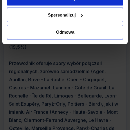
de Gaulle.
Spersonalizuj
Linie zostały utworzone w 1998 roku przez
czterech głównych udziałowców, i należą do
Odmowa
prywatnych inwestorów (80,5%) oraz do Brit Air
(19,5%).
Przewoźnik oferuje spory wybór połączeń
regionalnych, zarówno samodzielnie (Agen,
Aurillac, Brive - La Roche, Caen - Carpiquet,
Castres - Mazamet, Lannion - Côte de Granit, La
Rochelle - Île de Ré, Limoges - Bellegarde, Lyon-
Saint Exupéry, Paryż-Orly, Poitiers - Biard), jak i w
imieniu Air France (Annecy - Haute-Savoie - Mont
Blanc, Clermont-Ferrand Auvergne, Le Havre -
Octeville, Marseille Provence, Paryż-Charles de