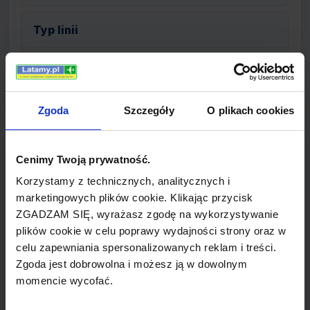
Typ linii
linie regularne
Zgoda
Szczegóły
O plikach cookies
Informacje o linii Atlasjet
Cenimy Twoją prywatność.
Atlasjet to tureckie linie lotnicze z siedzibą w
Korzystamy z technicznych, analitycznych i
marketingowych plików cookie. Klikając przycisk
dzielnicy Florya w stambulskim dystrykcie
ZGADZAM SIĘ, wyrażasz zgodę na wykorzystywanie
Bakirköy. Przewoźnik operuje regularnymi,
plików cookie w celu poprawy wydajności strony oraz w
pasażerskimi lotami krajowymi i
celu zapewniania spersonalizowanych reklam i treści.
międzynarodowymi, a także czarterowymi do
Zgoda jest dobrowolna i możesz ją w dowolnym
Europy, Kazachstanu i Zjednoczonych Emiratów
momencie wycofać.
Arabskich. Portami lotniczymi przeważnie