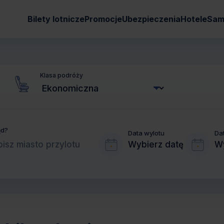
Bilety lotnicze
Promocje
Ubezpieczenia
Hotele
Sam
Klasa podróży
ąd?
Data wylotu
Da
Wybierz datę
Wy