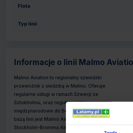
Flota
Typ linii
Informacje o linii Malmo Aviati
Malmo Aviation to regionalny szwedzki
przewoźnik z siedzibą w Malmo. Oferuje
regularne usługi w ramach Szwecji ze
Sztokholmu, oraz regularne loty
międzynarodowe do Belgii i Francji. Główną
bazą linii jest Malmö Airport, a węzłem
Stockholm-Bromma Airport.
Zgoda