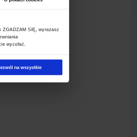
cisk ZGADZAM SIĘ, wyrażasz
ewniania
cie wycofać.
ezwól na wszystkie