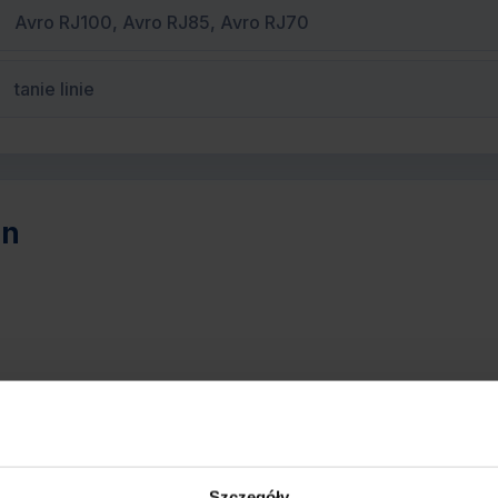
Avro RJ100, Avro RJ85, Avro RJ70
tanie linie
on
Szczegóły