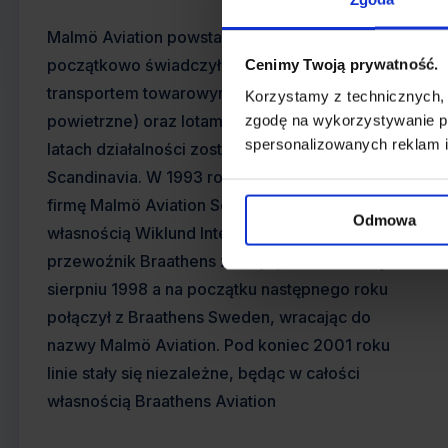
Malmö Aviation powstało w 1981 roku i
początkowo świadczyło usługi związane z
Cenimy Twoją prywatność.
transportem towarowym, osobowym (taksówki
Korzystamy z technicznych,
powietrzne) oraz lotami szkoleniowymi. Po 11
zgodę na wykorzystywanie pl
spersonalizowanych reklam i
latach działalności zostało sprzedane CityAir
Scandinavia. W 1993 roku utworzono nową
firmę Malmö Aviation Schedule, która była
Odmowa
własnością Wiklund Inter Trade. Norweski
przewoźnik Braathens zdobył pełna kontrolę w
sierpniu 1998 a na początku następnego roku
połączył z Braathens Sweden, wracając do
nazwy Malmö Aviation. Pod koniec 2001 roku
linie stały się niezależne, będąc w całości
własnością Braathens Aviation