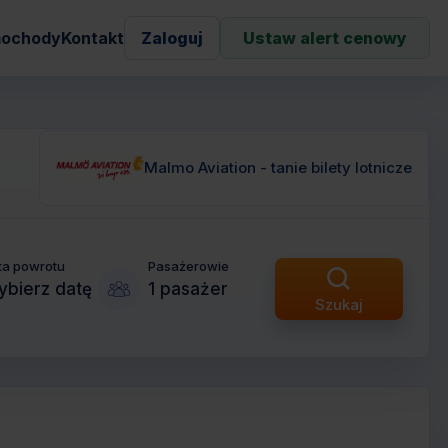
ochody
Kontakt
Zaloguj
Ustaw alert cenowy
Malmo Aviation - tanie bilety lotnicze
ta powrotu
Pasażerowie
bierz datę
1 pasażer
Szukaj