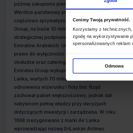
Zgoda
później zakupiono pierwszego Airbusa A320.
Wkrótce państwowy przewoźnik został
Cenimy Twoją prywatność.
częściowo sprywatyzowany przez Emirates
Group, na bazie 10-letniej umowy o współpracy
Korzystamy z technicznych,
zgodę na wykorzystywanie pl
strategicznej podpisanej przez rządy Sri Lanki i
spersonalizowanych reklam i
Emiratów Arabskich. Umowa dawała także
prawo do wyłączności przy naziemnej
obsłudze oraz cateringu na lotnisku w Kolombo.
Odmowa
Emirates Group wykupiły 40% udziałów w Air
Lanka, wartych 70 milionów USD, z zamiarem
odnowienia wizerunku i floty linii. Rząd
zachował pakiet większościowy, jednak dał
nabywcom pełnię władzy przy decyzjach
dotyczących inwestycji i zarządzania. W roku
1998 zrezygnowano z marki Air Lanka
wprowadzając nazwę SriLankan Airlines.