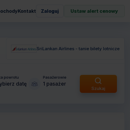
ochody
Kontakt
Zaloguj
Ustaw alert cenowy
SriLankan Airlines - tanie bilety lotnicze
ta powrotu
Pasażerowie
bierz datę
1 pasażer
Szukaj