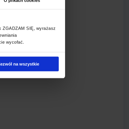
O plikach cookies
cisk ZGADZAM SIĘ, wyrażasz
ewniania
cie wycofać.
ezwól na wszystkie