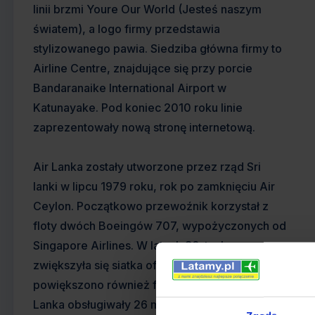
linii brzmi Youre Our World (Jesteś naszym
światem), a logo firmy przedstawia
stylizowanego pawia. Siedziba główna firmy to
Airline Centre, znajdujące się przy porcie
Bandaranaike International Airport w
Katunayake. Pod koniec 2010 roku linie
zaprezentowały nową stronę internetową.
Air Lanka zostały utworzone przez rząd Sri
lanki w lipcu 1979 roku, rok po zamknięciu Air
Ceylon. Początkowo przewoźnik korzystał z
floty dwóch Boeingów 707, wypożyczonych od
Singapore Airlines. W latach 80-tych
zwiększyła się siatka oferowanych połączeń i
powiększono również flotę. Do roku 1990 Air
Lanka obsługiwały 26 miejscowości, a dwa lata