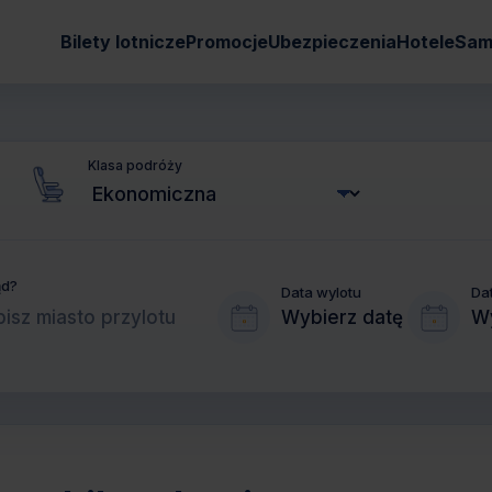
Bilety lotnicze
Promocje
Ubezpieczenia
Hotele
Sam
Klasa podróży
ąd?
Data wylotu
Da
Wybierz datę
Wy