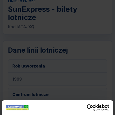
LINIE LOTNICZE
SunExpress - bilety
lotnicze
Kod IATA:
XQ
Dane linii lotniczej
Rok utworzenia
1989
Centrum lotnicze
Antalya International Airport