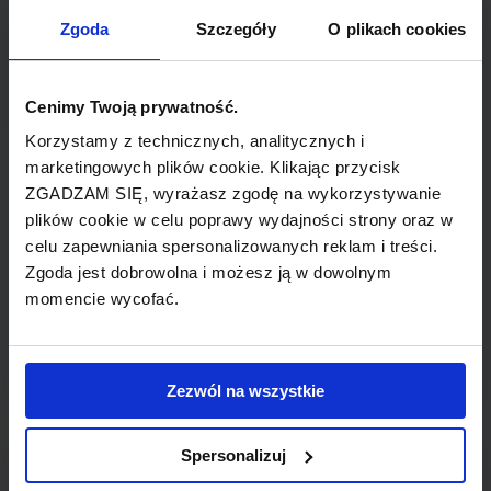
Zgoda
Szczegóły
O plikach cookies
Siedziba
Antalya, Turcja
Cenimy Twoją prywatność.
Korzystamy z technicznych, analitycznych i
Flota
marketingowych plików cookie. Klikając przycisk
ZGADZAM SIĘ, wyrażasz zgodę na wykorzystywanie
Boeing 737-800
plików cookie w celu poprawy wydajności strony oraz w
celu zapewniania spersonalizowanych reklam i treści.
Zgoda jest dobrowolna i możesz ją w dowolnym
Typ linii
momencie wycofać.
tanie linie
Zezwól na wszystkie
Informacje o linii SunExpress
Spersonalizuj