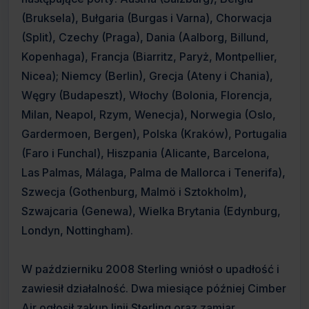
(Bruksela), Bułgaria (Burgas i Varna), Chorwacja
(Split), Czechy (Praga), Dania (Aalborg, Billund,
Kopenhaga), Francja (Biarritz, Paryż, Montpellier,
Nicea); Niemcy (Berlin), Grecja (Ateny i Chania),
Węgry (Budapeszt), Włochy (Bolonia, Florencja,
Milan, Neapol, Rzym, Wenecja), Norwegia (Oslo,
Gardermoen, Bergen), Polska (Kraków), Portugalia
(Faro i Funchal), Hiszpania (Alicante, Barcelona,
Las Palmas, Málaga, Palma de Mallorca i Tenerifa),
Szwecja (Gothenburg, Malmö i Sztokholm),
Szwajcaria (Genewa), Wielka Brytania (Edynburg,
Londyn, Nottingham).
W październiku 2008 Sterling wniósł o upadłość i
zawiesił działalność. Dwa miesiące później Cimber
Air ogłosił zakup linii Sterling oraz zamiar