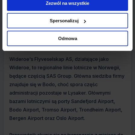
Zezwól na wszystkie
linie regularne
Spersonalizuj
Odmowa
Informacje o linii Wideroe
Wideroe's Flyveselskap AS, działające jako
Wideroe, to regionalne linie lotnicze w Norwegii,
będące częścią SAS Group. Główna siedziba firmy
znajduje się w Bodo, choć spora częśc
administracji pozostaje w Lysaker. Głównymi
bazami lotniczymi są porty Sandefjord Airport,
Bodo Airport, Tromso Airport, Trondheim Airport,
Bergen Airport oraz Oslo Airport.