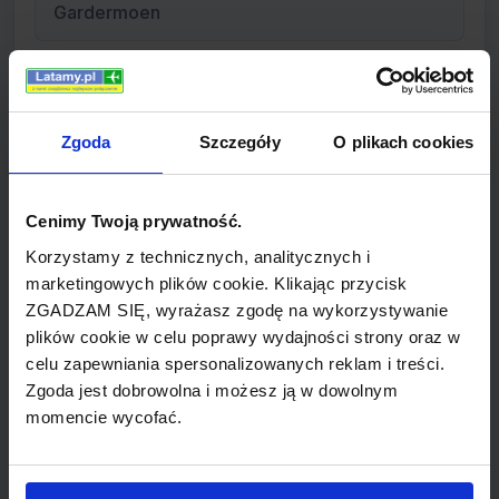
Gardermoen
Siedziba
Bodo, Norwegia
Zgoda
Szczegóły
O plikach cookies
Program frequent-flyer
Cenimy Twoją prywatność.
Korzystamy z technicznych, analitycznych i
EuroBonus
marketingowych plików cookie. Klikając przycisk
ZGADZAM SIĘ, wyrażasz zgodę na wykorzystywanie
Flota
plików cookie w celu poprawy wydajności strony oraz w
celu zapewniania spersonalizowanych reklam i treści.
Bombardier Dash 8-100, Bombardier Dash 8-
Zgoda jest dobrowolna i możesz ją w dowolnym
300, Bombardier Dash 8 Q400 NextGen
momencie wycofać.
Typ linii