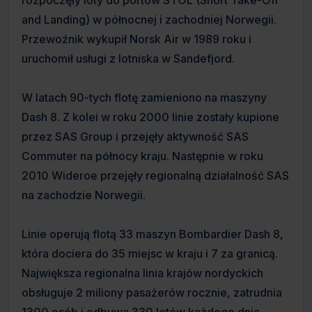
rozpoczęły loty do portów STOL (Short Take-Off
and Landing) w północnej i zachodniej Norwegii.
Przewoźnik wykupił Norsk Air w 1989 roku i
uruchomił usługi z lotniska w Sandefjord.
W latach 90-tych flotę zamieniono na maszyny
Dash 8. Z kolei w roku 2000 linie zostały kupione
przez SAS Group i przejęły aktywność SAS
Commuter na północy kraju. Następnie w roku
2010 Wideroe przejęły regionalną działalność SAS
na zachodzie Norwegii.
Linie operują flotą 33 maszyn Bombardier Dash 8,
która dociera do 35 miejsc w kraju i 7 za granicą.
Największa regionalna linia krajów nordyckich
obsługuje 2 miliony pasażerów rocznie, zatrudnia