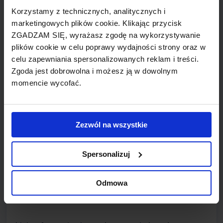
powstały w 2002 roku, jako odłam Grupy
Korzystamy z technicznych, analitycznych i
Globespan. Grupa, jako tour operator z 30-letnim
marketingowych plików cookie. Klikając przycisk
doświadczeniem, posiadał w ofercie loty
ZGADZAM SIĘ, wyrażasz zgodę na wykorzystywanie
regularne i czarterowe, wycieczkowe, podróże
plików cookie w celu poprawy wydajności strony oraz w
pociągiem i autobusem, wypożyczalnię
celu zapewniania spersonalizowanych reklam i treści.
Zgoda jest dobrowolna i możesz ją w dowolnym
samochodów, czy zakwaterowanie dopasowane
momencie wycofać.
do potrzeb wczasowiczów odwiedzających
Kanadę, USA i Hiszpanię. Loty regularne głównie
do Kanady, obsługiwane były przez Air Transat z
Zezwól na wszystkie
lotnisk w Wielkiej Brytanii, pod logo Globespan.
Podobne rozwiązanie zastosowano latem 2002
Spersonalizuj
roku, dla lotów z Edynburga do Nicei, na południu
Francji. Ta koncepcja okazała się trafna i
zaowocowała utworzeniem własnego taniego
Odmowa
przewoźnika - Flyglobespan.