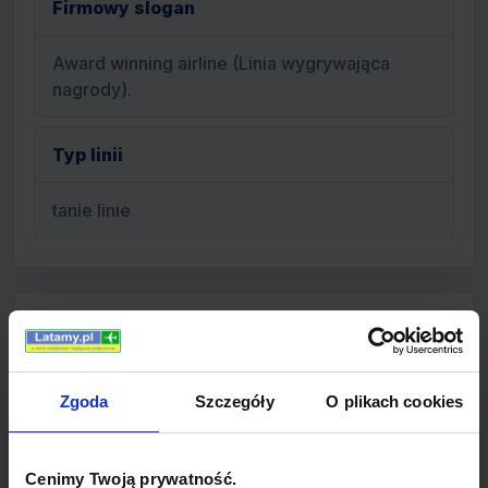
Firmowy slogan
Award winning airline (Linia wygrywająca
nagrody).
Typ linii
tanie linie
Informacje o linii
Flyglobespan
Zgoda
Szczegóły
O plikach cookies
Flyglobespan to brytyjski przewoźnik typu low-
cost z siedzibą w Edynburgu w Szkocji. Linie
Cenimy Twoją prywatność.