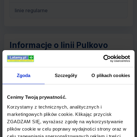
linie regularne
Informacje o linii Pulkovo
Aviation
Pulkovo Aviation Enterprise była linią lotniczą z
Zgoda
Szczegóły
O plikach cookies
siedzibą w rosyjskim Saint Petersburgu.
Przewoźnik operował na lotnisku Pulkovo Airport.
Cenimy Twoją prywatność.
Była to trzecia największa linia Rosji w pełni
należąca do państwa. Pod koniec października
Korzystamy z technicznych, analitycznych i
marketingowych plików cookie. Klikając przycisk
2006 roku dobiegła końca fuzja z również
ZGADZAM SIĘ, wyrażasz zgodę na wykorzystywanie
państwową firmą transportową - Russia State
plików cookie w celu poprawy wydajności strony oraz w
Transport Company, i utworzono z nich jedną nową
celu zapewniania spersonalizowanych reklam i treści.