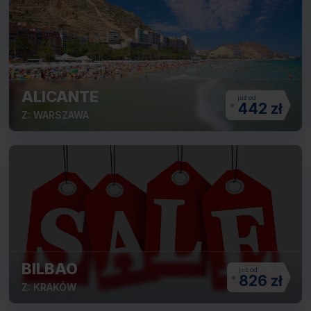
ALICANTE
442 zł
Z: WARSZAWA
BILBAO
826 zł
Z: KRAKÓW