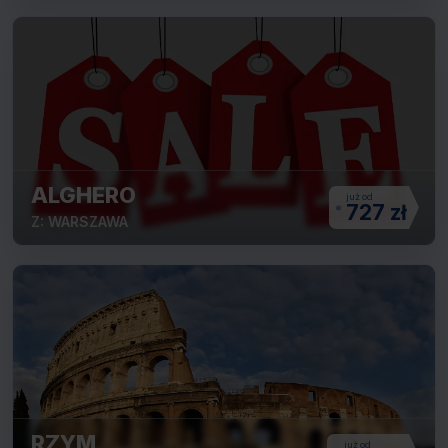
ALGHERO
727 zł
Z: WARSZAWA
RZYM