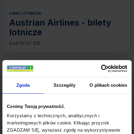
LINIE LOTNICZE
Austrian Airlines - bilety
lotnicze
Kod IATA:
OS
Dane linii lotniczej
Zgoda
Szczegóły
O plikach cookies
Rok utworzenia
1957
Cenimy Twoją prywatność.
Korzystamy z technicznych, analitycznych i
Centrum lotnicze
marketingowych plików cookie. Klikając przycisk
ZGADZAM SIĘ, wyrażasz zgodę na wykorzystywanie