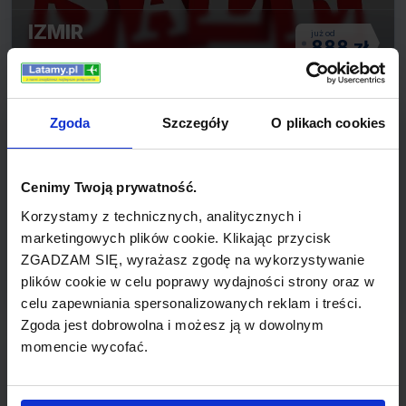
IZMIR
888 zł
Z: WARSZAWA
Zgoda
Szczegóły
O plikach cookies
Cenimy Twoją prywatność.
Korzystamy z technicznych, analitycznych i
marketingowych plików cookie. Klikając przycisk
KAIR
ZGADZAM SIĘ, wyrażasz zgodę na wykorzystywanie
877 zł
Z: KRAKÓW
plików cookie w celu poprawy wydajności strony oraz w
celu zapewniania spersonalizowanych reklam i treści.
Zgoda jest dobrowolna i możesz ją w dowolnym
momencie wycofać.