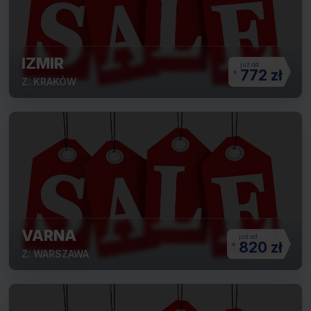
IZMIR
772 zł
Z: KRAKÓW
VARNA
820 zł
Z: WARSZAWA