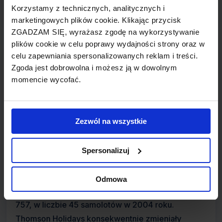
Korzystamy z technicznych, analitycznych i
marketingowych plików cookie. Klikając przycisk
ZGADZAM SIĘ, wyrażasz zgodę na wykorzystywanie
plików cookie w celu poprawy wydajności strony oraz w
Informacje o linii Thomsonfly
celu zapewniania spersonalizowanych reklam i treści.
Zgoda jest dobrowolna i możesz ją w dowolnym
Thomsonfly były brytyjskimi liniam, znanymi
momencie wycofać.
wcześniej jako Britannia. Przewoźnik rozpoczął
działalność w 1962 roku jako Euravia. Nazwę
zmieniono na Britannia Airways, która przetrwała
Zezwól na wszystkie
do końca 2004 roku. Firma rozwijała się szybko
korzystając z maszyn Boeing 737-200, będąc
Spersonalizuj
jednocześnie klientem wprowadzającym na rynek
europejski samoloty Boeing 767, by w połowie lat
Odmowa
90-tych dysponować flotą wyłącznie Boeing 767 i
757, w liczbie 45 samolotów w 2004 roku.
Thomson Holidays konsekwentnie zmieniały