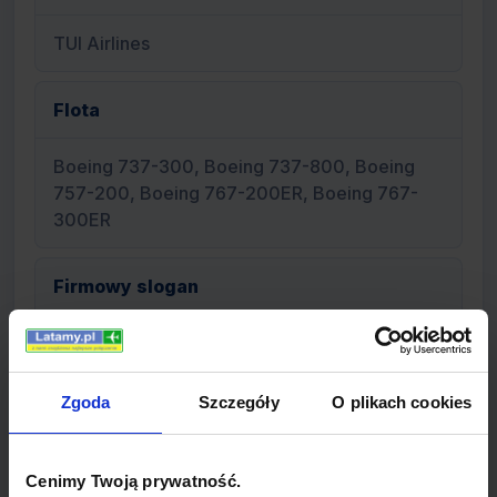
TUI Airlines
Flota
Boeing 737-300, Boeing 737-800, Boeing
757-200, Boeing 767-200ER, Boeing 767-
300ER
Firmowy slogan
Built with you in mind (Zbudowane z Tobą w
myślach)
Zgoda
Szczegóły
O plikach cookies
Typ linii
Cenimy Twoją prywatność.
linie regularne