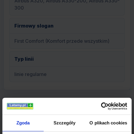
Airbus A320, Airbus A330-200, Airbus A330-
300
Firmowy slogan
First Comfort (Komfort przede wszystkim)
Typ linii
linie regularne
Informacje o linii LTU
Zgoda
Szczegóły
O plikach cookies
LTU (LuftTransport-Unternehmen) to linie lotnicze z
siedzibą umiejscowioną w niemieckim