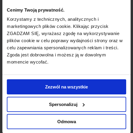
Dusseldorfie. Linie rozpoczęły działalność w roku
Cenimy Twoją prywatność.
1955 i swego czasu obsługiwały bardzo popularne
Korzystamy z technicznych, analitycznych i
trasy do USA, Pekinu i Szanghaju. Linia oferowała
marketingowych plików cookie. Klikając przycisk
regularne loty na trasach średniego i dalekiego
ZGADZAM SIĘ, wyrażasz zgodę na wykorzystywanie
zasięgu, oraz usługi czarterowe.
plików cookie w celu poprawy wydajności strony oraz w
celu zapewniania spersonalizowanych reklam i treści.
Zgoda jest dobrowolna i możesz ją w dowolnym
W marcu 2007 roku, LTU zostały w pełni
momencie wycofać.
wykupione przez Air Berlin, dzięki czemu
utworzono czwarte, pod względem natężenia
ruchu, linie w Europie. Przejęcie pokierowane było
Zezwól na wszystkie
zamiarem rozwoju w segmencie lotów
długodystansowych oraz zyskania przewagi na
Spersonalizuj
lotnisku Dusseldorf.
Odmowa
CIEKAWOSTKA: 1 maja 2007 roku LTU
obsługiwało pierwszy Turystyczny Lot nad Arktykę