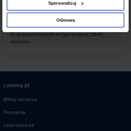
Spersonalizuj
Odmowa
GIBRALTAR - lotniska
Brak innych lotnisk w tym kraju w tabeli
lotniska.
Latamy.pl
Bilety lotnicze
Promocje
Linie lotnicze