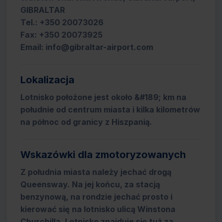
GIBRALTAR
Tel.: +350 20073026
Fax: +350 20073925
Email: info@gibraltar-airport.com
Lokalizacja
Lotnisko położone jest około &#189; km na
południe od centrum miasta i kilka kilometrów
na północ od granicy z Hiszpanią.
Wskazówki dla zmotoryzowanych
Z południa miasta należy jechać drogą
Queensway. Na jej końcu, za stacją
benzynową, na rondzie jechać prosto i
kierować się na lotnisko ulicą Winstona
Churchilla. Lotnisko znajduje się tuż za