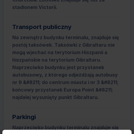
stadionem Victorii.
Transport publiczny
Na zewnątrz budynku terminalu, znajduje się
postój taksówek. Taksówki z Gibraltaru nie
mogą wjechać na terytorium Hiszpanii a
hiszpańskie na terytorium Gibraltaru.
Naprzeciwko budynku jest przystanek
autobusowy, z którego odjeżdżają autobusy
nr 9 &#8211; do centrum miasta i nr 3 &#8211;
końcowy przystanek Europa Point &#8211;
najdalej wysunięty punkt Gibraltaru.
Parkingi
Naprzeciwko budynku terminalu znajduje się