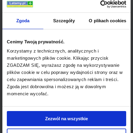
parking krótko- i długoterminowy.
Wynajem samochodów
Zgoda
Szczegóły
O plikach cookies
Na lotnisku można wynająć samochód od
następujących firm: Hertz, Avis, Alamo,
Cenimy Twoją prywatność.
Budget, Dollar, National Sixt, Thrifty,
Korzystamy z technicznych, analitycznych i
Europcar.
marketingowych plików cookie. Klikając przycisk
ZGADZAM SIĘ, wyrażasz zgodę na wykorzystywanie
Informacja lotniskowa
plików cookie w celu poprawy wydajności strony oraz w
celu zapewniania spersonalizowanych reklam i treści.
Kontakt z lotniskiem pod nr tel.: 350 2007
Zgoda jest dobrowolna i możesz ją w dowolnym
3026.
momencie wycofać.
Hotele
Zezwól na wszystkie
Sprawdź hotele w Booking.com