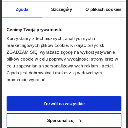
Na lotnisku znajduje się punkt obsługi
Zgoda
Szczegóły
O plikach cookies
pasażerów. Informacje można uzyskać także
pod numerem telefonu + 385 23 205 800 oraz
faksu + 385 23 205 831 a także drogą mailową
Cenimy Twoją prywatność.
- info@zadar-airport.hr.
Korzystamy z technicznych, analitycznych i
marketingowych plików cookie. Klikając przycisk
ZGADZAM SIĘ, wyrażasz zgodę na wykorzystywanie
Hotele
plików cookie w celu poprawy wydajności strony oraz w
celu zapewniania spersonalizowanych reklam i treści.
Sprawdź hotele w Booking.com
Zgoda jest dobrowolna i możesz ją w dowolnym
momencie wycofać.
CHORWACJA - lotniska
Zezwól na wszystkie
Dubrovnik Airport
Spersonalizuj
Osijek Airport