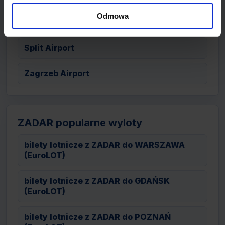
Odmowa
Pula Airport
Split Airport
Zagrzeb Airport
ZADAR popularne wyloty
bilety lotnicze z ZADAR do WARSZAWA
(EuroLOT)
bilety lotnicze z ZADAR do GDAŃSK
(EuroLOT)
bilety lotnicze z ZADAR do POZNAŃ