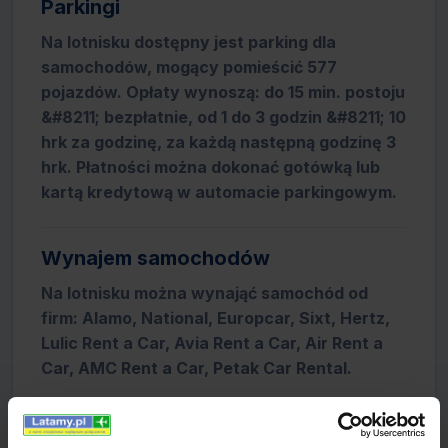
Parkingi
Na lotnisku dostępny jest parking dla
samochodów, mogący pomieścić 577
pojazdów. Opłaty wynoszą: do 15 min. postoju
&#8211; bezpłatnie, od 1 do 3 godzin &#8211; 10
hrk za godzinę, za każdą następną godzinę 3
hrk. Płatności można dokonać gotówką lub
kartą kredytową w automacie parkingowym.
Wynajem samochodów
Na lotnisku można wynająć samochód od
firm: Alamo, National, Europcar, Sixt, Hertz,
Lulic Rent a Car, Avia Rent a Car, Air Rent a
Car, AMC Rent a Car, Petak Car Rental.
Informacja lotniskowa