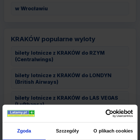
w Wrocławiu
KRAKÓW popularne wyloty
bilety lotnicze z KRAKÓW do RZYM
(Centralwings)
bilety lotnicze z KRAKÓW do LONDYN
(British Airways)
bilety lotnicze z KRAKÓW do LAS VEGAS
(Lufthansa)
bilety lotnicze z KRAKÓW do SZCZECIN
(OLT Express)
Zgoda
Szczegóły
O plikach cookies