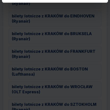
(Ryanair)
bilety lotnicze z KRAKÓW do EINDHOVEN
(Ryanair)
bilety lotnicze z KRAKÓW do BRUKSELA
(Ryanair)
bilety lotnicze z KRAKÓW do FRANKFURT
(Ryanair)
bilety lotnicze z KRAKÓW do BOSTON
(Lufthansa)
bilety lotnicze z KRAKÓW do WROCŁAW
(OLT Express)
bilety lotnicze z KRAKÓW do SZTOKHOLM
(Ryanair)