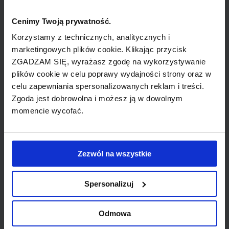
bilety lotnicze z KRAKÓW do KATANIA
(Meridiana)
Cenimy Twoją prywatność.
Korzystamy z technicznych, analitycznych i
bilety lotnicze z KRAKÓW do GIRONA
marketingowych plików cookie. Klikając przycisk
(Ryanair)
ZGADZAM SIĘ, wyrażasz zgodę na wykorzystywanie
plików cookie w celu poprawy wydajności strony oraz w
bilety lotnicze z KRAKÓW do BIRMINGHAM
celu zapewniania spersonalizowanych reklam i treści.
(Ryanair)
Zgoda jest dobrowolna i możesz ją w dowolnym
momencie wycofać.
bilety lotnicze z KRAKÓW do STUTTGART
(Germanwings)
bilety lotnicze z KRAKÓW do DORTMUND
Zezwól na wszystkie
(Ryanair)
Spersonalizuj
bilety lotnicze z KRAKÓW do MIAMI
(Lufthansa)
Odmowa
bilety lotnicze z KRAKÓW do CORK