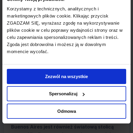
Będąc w Argentynie nie wolno zapomnieć o
Korzystamy z technicznych, analitycznych i
znanych na światową skalę parkach
marketingowych plików cookie. Klikając przycisk
narodowych. Jednym z nich jest Park
ZGADZAM SIĘ, wyrażasz zgodę na wykorzystywanie
Narodowy Iguazú, który jest słynny dzięki
plików cookie w celu poprawy wydajności strony oraz w
swoim przepięknym wodospadom. Warto
celu zapewniania spersonalizowanych reklam i treści.
wspomnieć, że w roku 1984/1986 został on
Zgoda jest dobrowolna i możesz ją w dowolnym
wpisany na listę światowego dziedzictwa
momencie wycofać.
UNESCO. Wkraczając na obszar parku można
natknąć się na różne gatunki zwierząt, między
innymi: jaguara, koati, pumę, kapibary a także
Zezwól na wszystkie
ocelota.
Spersonalizuj
Stolica kraju ze swoim słynnym placem Plaza
de Mayo ma również wiele do zaoferowania.
Zgiełk panujący na pchlich targach zapewnia
Odmowa
niezapomnianą atmosferę tego miejsca.
Buenos Aires jest również światową stolicą