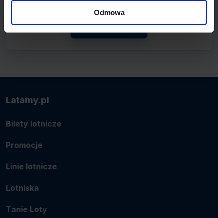
połączenie.
Odmowa
Zobacz linię
Latamy.pl
Bilety lotnicze
Promocje
Linie lotnicze
Lotniska
Tanie Loty