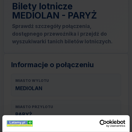
Bilety lotnicze
MEDIOLAN - PARYŻ
Sprawdź szczegóły połączenia,
dostępnego przewoźnika i przejdź do
wyszukiwarki tanich biletów lotniczych.
Informacje o połączeniu
MIASTO WYLOTU
MEDIOLAN
MIASTO PRZYLOTU
PARYŻ