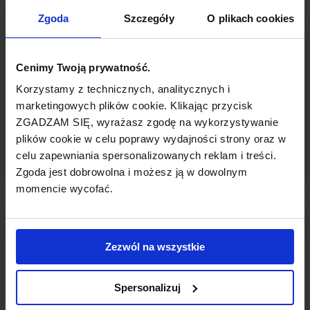
TYP POŁĄCZENIA
Zgoda
Szczegóły
O plikach cookies
bezpośrednie
REZERWACJA
Cenimy Twoją prywatność.
online lub telefoniczna
Korzystamy z technicznych, analitycznych i
marketingowych plików cookie. Klikając przycisk
ZGADZAM SIĘ, wyrażasz zgodę na wykorzystywanie
PŁATNOŚĆ
plików cookie w celu poprawy wydajności strony oraz w
przelew, gotówka, karta
celu zapewniania spersonalizowanych reklam i treści.
Zgoda jest dobrowolna i możesz ją w dowolnym
momencie wycofać.
LINIA LOTNICZA
Zezwól na wszystkie
Meridiana
Spersonalizuj
Tania linia lotnicza obsługująca wybrane