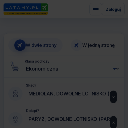
Zaloguj
W dwie strony
W jedną stronę
Klasa podróży
Skąd?
×
Dokąd?
×