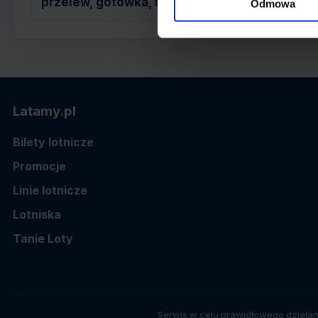
przelew, gotówka, karta
Odmowa
Latamy.pl
Bilety lotnicze
Promocje
Linie lotnicze
Lotniska
Tanie Loty
Serwis w celu prawidłowego działan