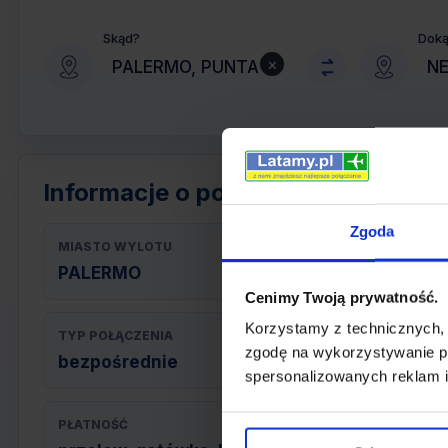
Skąd?
Dok
×
Informacje o połączeniu
Zgoda
MIASTO WYLOTU
PALERMO
Cenimy Twoją prywatność.
Korzystamy z technicznych,
TYP POŁĄCZENIA
zgodę na wykorzystywanie pl
bezpośrednie
spersonalizowanych reklam i
PŁATNOŚĆ