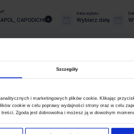
ąd?
Data wylotu
Da
×
Wybierz datę
Wy
Szczegóły
MIASTO PRZYLOTU
NEAPOL
 analitycznych i marketingowych plików cookie. Klikając przy
REZERWACJA
ików cookie w celu poprawy wydajności strony oraz w celu zap
online lub telefoniczna
 treści. Zgoda jest dobrowolna i możesz ją w dowolnym momen