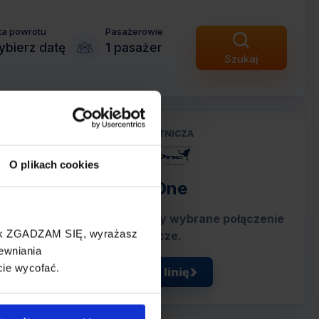
ta powrotu
Pasażerowie
bierz datę
1 pasażer
Szukaj
LINIA LOTNICZA
O plikach cookies
Air One
Przewoźnik obsługujący wybrane połączenie
cisk ZGADZAM SIĘ, wyrażasz
lotnicze.
ewniania
cie wycofać.
Zobacz linię