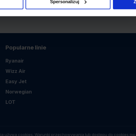
Spersonalizuj
Z
Popularne linie
Ryanair
Wizz Air
Easy Jet
Norwegian
LOT
ia używa cookies. Warunki przechowywania lub dostępu do cookies moż