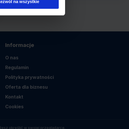
ezwól na wszystkie
Informacje
O nas
Regulamin
Polityka prywatności
Oferta dla biznesu
Kontakt
Cookies
esz określić w swojej przeglądarce.