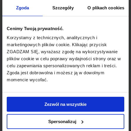
TYP POŁĄCZENIA
Zgoda
Szczegóły
O plikach cookies
bezpośrednie
REZERWACJA
Cenimy Twoją prywatność.
online lub telefoniczna
Korzystamy z technicznych, analitycznych i
marketingowych plików cookie. Klikając przycisk
ZGADZAM SIĘ, wyrażasz zgodę na wykorzystywanie
PŁATNOŚĆ
plików cookie w celu poprawy wydajności strony oraz w
przelew, gotówka, karta
celu zapewniania spersonalizowanych reklam i treści.
Zgoda jest dobrowolna i możesz ją w dowolnym
momencie wycofać.
LINIA LOTNICZA
Zezwól na wszystkie
American Airlines
Spersonalizuj
Przewoźnik obsługujący wybrane połączenie