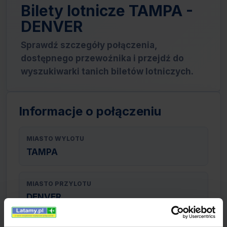
Bilety lotnicze TAMPA -
DENVER
Sprawdź szczegóły połączenia,
dostępnego przewoźnika i przejdź do
wyszukiwarki tanich biletów lotniczych.
Informacje o połączeniu
MIASTO WYLOTU
TAMPA
MIASTO PRZYLOTU
DENVER