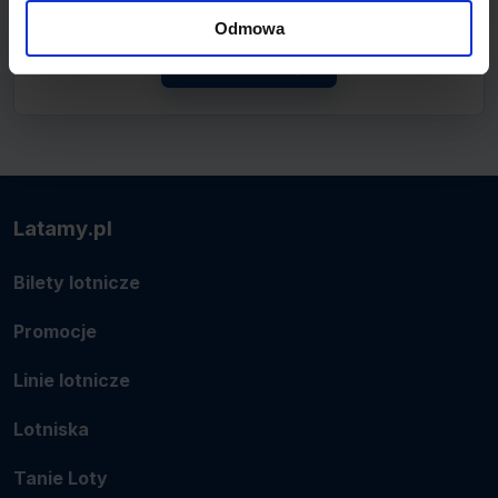
lotnicze.
Odmowa
Zobacz linię
Latamy.pl
Bilety lotnicze
Promocje
Linie lotnicze
Lotniska
Tanie Loty