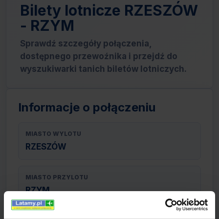
Bilety lotnicze RZESZÓW
- RZYM
Sprawdź szczegóły połączenia,
dostępnego przewoźnika i przejdź do
wyszukiwarki tanich biletów lotniczych.
Informacje o połączeniu
MIASTO WYLOTU
RZESZÓW
MIASTO PRZYLOTU
RZYM