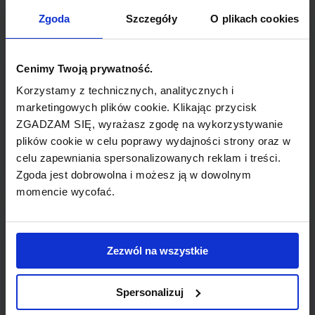
TYP POŁĄCZENIA
Zgoda
Szczegóły
O plikach cookies
z przesiadką
REZERWACJA
Cenimy Twoją prywatność.
online lub telefoniczna
Korzystamy z technicznych, analitycznych i
marketingowych plików cookie. Klikając przycisk
ZGADZAM SIĘ, wyrażasz zgodę na wykorzystywanie
PŁATNOŚĆ
plików cookie w celu poprawy wydajności strony oraz w
przelew, gotówka, karta
celu zapewniania spersonalizowanych reklam i treści.
Zgoda jest dobrowolna i możesz ją w dowolnym
momencie wycofać.
LINIA LOTNICZA
Zezwól na wszystkie
LOT
Spersonalizuj
Przewoźnik obsługujący wybrane połączenie