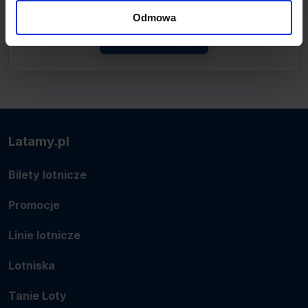
lotnicze.
Odmowa
Zobacz linię
Latamy.pl
Bilety lotnicze
Promocje
Linie lotnicze
Lotniska
Tanie Loty