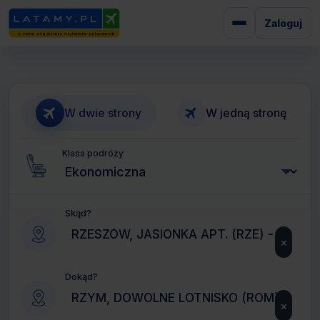
Zaloguj
W dwie strony
W jedną stronę
Klasa podróży
Skąd?
×
Dokąd?
×