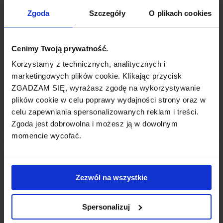
TYP POŁĄCZENIA
Zgoda
Szczegóły
O plikach cookies
z przesiadką
REZERWACJA
Cenimy Twoją prywatność.
online lub telefoniczna
Korzystamy z technicznych, analitycznych i
marketingowych plików cookie. Klikając przycisk
ZGADZAM SIĘ, wyrażasz zgodę na wykorzystywanie
PŁATNOŚĆ
plików cookie w celu poprawy wydajności strony oraz w
przelew, gotówka, karta
celu zapewniania spersonalizowanych reklam i treści.
Zgoda jest dobrowolna i możesz ją w dowolnym
momencie wycofać.
LINIA LOTNICZA
Zezwól na wszystkie
Lufthansa
Spersonalizuj
Przewoźnik obsługujący wybrane połączenie