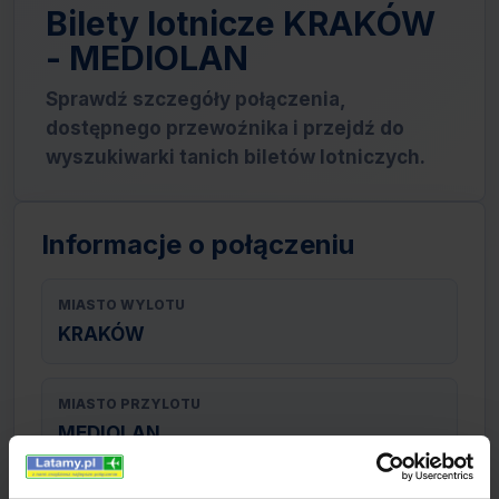
Bilety lotnicze KRAKÓW
- MEDIOLAN
Sprawdź szczegóły połączenia,
dostępnego przewoźnika i przejdź do
wyszukiwarki tanich biletów lotniczych.
Informacje o połączeniu
MIASTO WYLOTU
KRAKÓW
MIASTO PRZYLOTU
MEDIOLAN