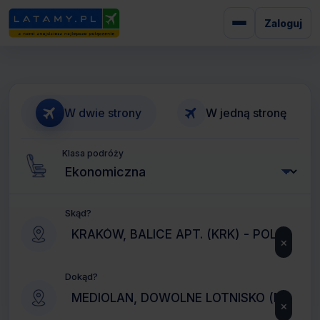
Zaloguj
W dwie strony
W jedną stronę
Klasa podróży
Skąd?
×
Dokąd?
×