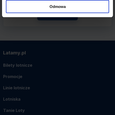
lotnicze.
Odmowa
Zobacz linię
Latamy.pl
Bilety lotnicze
Promocje
Linie lotnicze
Lotniska
Tanie Loty