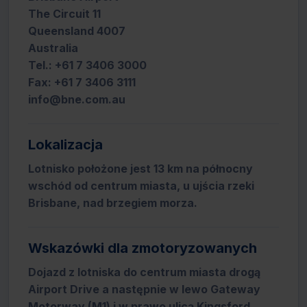
The Circuit 11
Queensland 4007
Australia
Tel.: +61 7 3406 3000
Fax: +61 7 3406 3111
info@bne.com.au
Lokalizacja
Lotnisko położone jest 13 km na północny
wschód od centrum miasta, u ujścia rzeki
Brisbane, nad brzegiem morza.
Wskazówki dla zmotoryzowanych
Dojazd z lotniska do centrum miasta drogą
Airport Drive a następnie w lewo Gateway
Motorway (M1) i w prawo ulicą Kingsford