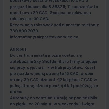
dodatkowy koszt w wysokości 10 CAD a
przejazd busem dla 8 &#8211; 11 pasażerów to
dodatkowo 20 CAD. Godzina oczekiwania
taksówki to 30 CAD.
Rezerwacja taksówek pod numerem telefonu:
780 890 7070.
information@airporttaxiservice.ca
Autobus:
Do centrum miasta można dostać się
autobusami Sky Shuttle. Biuro firmy znajduje
się przy wyjściu nr 7 w hali przylotów. Koszt
przejazdu w jedną stronę to 15 CAD, w obie
strony 30 CAD, dzieci 4 -12 lat płacą 7 CAD w
jedną stronę, dzieci poniżej 4 lat podróżują za
darmo.
Autobusy do centrum kursują od poniedziałku
do piątku co 20 minut, w weekendy i święta