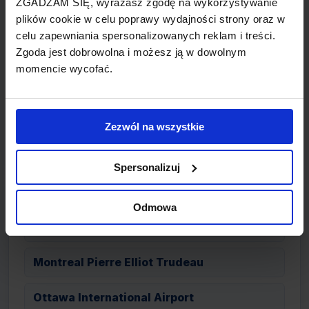
Wynajem samochodów
ZGADZAM SIĘ, wyrażasz zgodę na wykorzystywanie
plików cookie w celu poprawy wydajności strony oraz w
Na lotnisku znajdują się wypożyczalnie aut
celu zapewniania spersonalizowanych reklam i treści.
firm: Avis, Budget, Hertz, Thrifty, National.
Zgoda jest dobrowolna i możesz ją w dowolnym
momencie wycofać.
Hotele
Sprawdź hotele w Booking.com
Zezwól na wszystkie
Spersonalizuj
KANADA - lotniska
Odmowa
Calgary International Airport
Montreal Pierre Elliot Trudeau
Ottawa International Airport