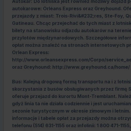
Autokar: Do lotniska jest również możliwy dojazd p
autokarowe: Orléans Express oraz Greyhound. Ofe
przejazdy z miast: Trois-Rivi&#232;res, Ste-Foy, Q
Gatineau. Chcąc przejechać do tych miast z lotnis
bilety na stanowisku odjazdu autokarów na terenie
przylotów międzynarodowych. Szczegółowe inform
opłat można znaleźć na stronach internetowych 
Orlean Express:
http://www.orleansexpress.com/Corpo/service_ae
oraz Greyhound: http://www.greyhound.ca/home/
Bus: Kolejną drogową formą transportu na i z lotni
skorzystania z busów obsługiwanych przez firmę S
oferuje przejazd do kurortu Mont-Tremblant. Nale
gdyż linia ta nie działa codziennie i jest uruchamia
sezonie turystycznym w okresie zimowym i letnim
informacje i tabele opłat za przejazdy można otr
telefonu (514) 631-1155 oraz infolinii: 1 800 471-1155