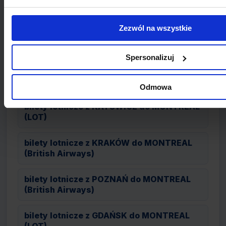
MONTREAL (Lufthansa)
Zezwól na wszystkie
bilety lotnicze z WROCŁAW do MONTREAL
(LOT)
Spersonalizuj
bilety lotnicze z GDAŃSK do MONTREAL
(Lufthansa)
Odmowa
bilety lotnicze z KATOWICE do MONTREAL
(LOT)
bilety lotnicze z KRAKÓW do MONTREAL
(British Airways)
bilety lotnicze z POZNAŃ do MONTREAL
(British Airways)
bilety lotnicze z GDAŃSK do MONTREAL