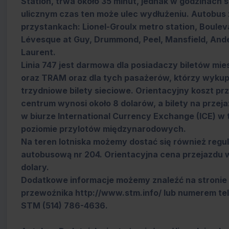
Station, trwa około 35 minut, jednak w godzinach 
ulicznym czas ten może ulec wydłużeniu. Autobus 
przystankach: Lionel-Groulx metro station, Boule
Lévesque at Guy, Drummond, Peel, Mansfield, Ande
Laurent.
Linia 747 jest darmowa dla posiadaczy biletów m
oraz TRAM oraz dla tych pasażerów, którzy wykupil
trzydniowe bilety sieciowe. Orientacyjny koszt pr
centrum wynosi około 8 dolarów, a bilety na prze
w biurze International Currency Exchange (ICE) w 
poziomie przylotów międzynarodowych.
Na teren lotniska możemy dostać się również regula
autobusową nr 204. Orientacyjna cena przejazdu w
dolary.
Dodatkowe informacje możemy znaleźć na stronie 
przewoźnika http://www.stm.info/ lub numerem tele
STM (514) 786-4636.