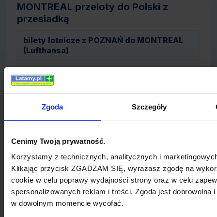
MONTREAL przeloty do Polski z
przesiadką
bilety lotnicze z POZNAŃ do MONTREAL
(Lufthansa)
bilety lotnicze z SZCZECIN do MONTREAL
(LOT)
Zgoda
Szczegóły
bilety lotnicze z RZESZÓW do MONTREAL
(LOT)
Cenimy Twoją prywatność.
bilety lotnicze z WARSZAWA do
MONTREAL (British Airways)
Korzystamy z technicznych, analitycznych i marketingowych
Klikając przycisk ZGADZAM SIĘ, wyrażasz zgodę na wykor
bilety lotnicze z BYDGOSZCZ do
cookie w celu poprawy wydajności strony oraz w celu zapew
MONTREAL (LOT)
spersonalizowanych reklam i treści. Zgoda jest dobrowolna 
w dowolnym momencie wycofać.
bilety lotnicze z WARSZAWA do