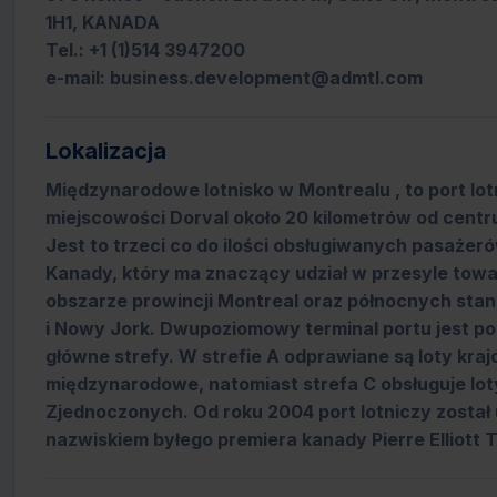
1H1, KANADA
Tel.: +1 (1)514 3947200
e-mail: business.development@admtl.com
Lokalizacja
Międzynarodowe lotnisko w Montrealu , to port lo
miejscowości Dorval około 20 kilometrów od cent
Jest to trzeci co do ilości obsługiwanych pasażeró
Kanady, który ma znaczący udział w przesyle towar
obszarze prowincji Montreal oraz północnych st
i Nowy Jork. Dwupoziomowy terminal portu jest po
główne strefy. W strefie A odprawiane są loty kra
międzynarodowe, natomiast strefa C obsługuje lo
Zjednoczonych. Od roku 2004 port lotniczy zosta
nazwiskiem byłego premiera kanady Pierre Elliott 