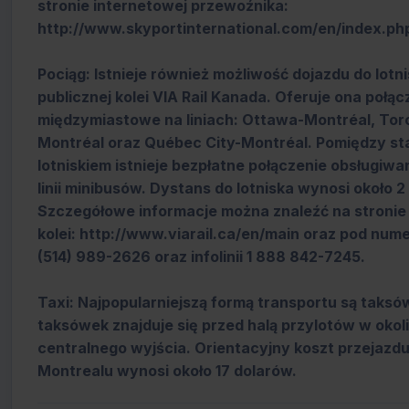
stronie internetowej przewoźnika:
http://www.skyportinternational.com/en/index.ph
Pociąg: Istnieje również możliwość dojazdu do lot
publicznej kolei VIA Rail Kanada. Oferuje ona połąc
międzymiastowe na liniach: Ottawa-Montréal, Tor
Montréal oraz Québec City-Montréal. Pomiędzy sta
lotniskiem istnieje bezpłatne połączenie obsługiw
linii minibusów. Dystans do lotniska wynosi około 2
Szczegółowe informacje można znaleźć na stronie
kolei: http://www.viarail.ca/en/main oraz pod num
(514) 989-2626 oraz infolinii 1 888 842-7245.
Taxi: Najpopularniejszą formą transportu są taksów
taksówek znajduje się przed halą przylotów w okol
centralnego wyjścia. Orientacyjny koszt przejazd
Montrealu wynosi około 17 dolarów.