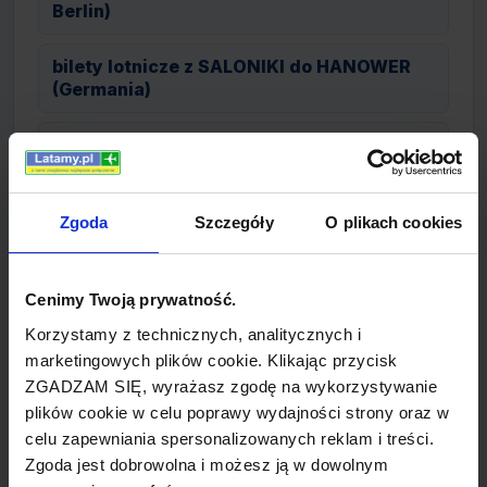
Berlin)
bilety lotnicze z SALONIKI do HANOWER
(Germania)
bilety lotnicze z SALONIKI do LINZ (Air
Berlin)
bilety lotnicze z SALONIKI do WIEDEŃ (Air
Zgoda
Szczegóły
O plikach cookies
Berlin)
Cenimy Twoją prywatność.
bilety lotnicze z SALONIKI do FRANKFURT
(Air Berlin)
Korzystamy z technicznych, analitycznych i
marketingowych plików cookie. Klikając przycisk
bilety lotnicze z SALONIKI do BERLIN (Air
ZGADZAM SIĘ, wyrażasz zgodę na wykorzystywanie
Berlin)
plików cookie w celu poprawy wydajności strony oraz w
celu zapewniania spersonalizowanych reklam i treści.
bilety lotnicze z SALONIKI do DREZNO (Air
Zgoda jest dobrowolna i możesz ją w dowolnym
Berlin)