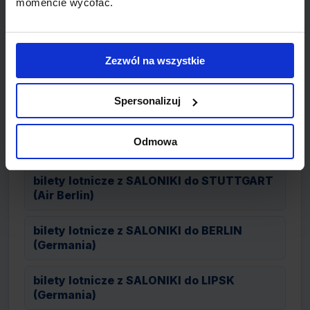
momencie wycofać.
bilety lotnicze z SALONIKI do AMSTERDAM
(transavia.com)
Zezwól na wszystkie
bilety lotnicze z SALONIKI do MONACHIUM
(Air Berlin)
Spersonalizuj
bilety lotnicze z SALONIKI do MUNSTER
Odmowa
(Air Berlin)
bilety lotnicze z SALONIKI do STUTTGART
(Air Berlin)
bilety lotnicze z SALONIKI do BERLIN
(Germania)
bilety lotnicze z SALONIKI do LIPSK
(Germania)